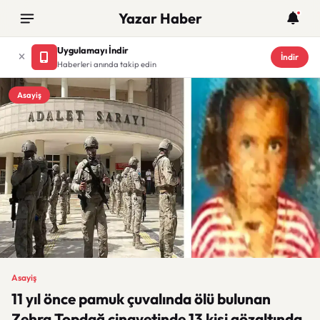
Yazar Haber
Uygulamayı İndir
İndir
Haberleri anında takip edin
Asayiş
Asayiş
11 yıl önce pamuk çuvalında ölü bulunan
Zehra Topdağ cinayetinde 13 kişi gözaltında