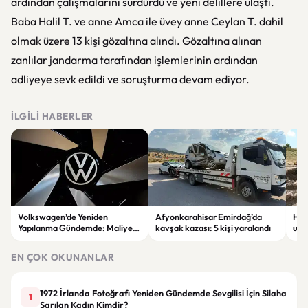
ardından çalışmalarını sürdürdü ve yeni delillere ulaştı.
Baba Halil T. ve anne Amca ile üvey anne Ceylan T. dahil
olmak üzere 13 kişi gözaltına alındı. Gözaltına alınan
zanlılar jandarma tarafından işlemlerinin ardından
adliyeye sevk edildi ve soruşturma devam ediyor.
İLGILI HABERLER
Volkswagen’de Yeniden
Afyonkarahisar Emirdağ’da
Hatt
Yapılanma Gündemde: Maliyet
kavşak kazası: 5 kişi yaralandı
ulus
Azaltma Planı Tartışılıyor
ülk
alıy
EN ÇOK OKUNANLAR
1972 İrlanda Fotoğrafı Yeniden Gündemde Sevgilisi İçin Silaha
1
Sarılan Kadın Kimdir?