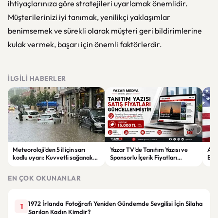
ihtiyaçlarınıza göre stratejileri uyarlamak önemlidir.
Müşterilerinizi iyi tanımak, yenilikçi yaklaşımlar
benimsemek ve sürekli olarak müşteri geri bildirimlerine
kulak vermek, başarı için önemli faktörlerdir.
İLGILI HABERLER
Meteoroloji'den 5 il için sarı
Yazar TV’de Tanıtım Yazısı ve
ABD
kodlu uyarı: Kuvvetli sağanak
Sponsorlu İçerik Fiyatları
Boğ
ve fırtına geliyor
Güncellendi: Yeni Fiyat 15 Bin TL
iht
EN ÇOK OKUNANLAR
1972 İrlanda Fotoğrafı Yeniden Gündemde Sevgilisi İçin Silaha
1
Sarılan Kadın Kimdir?