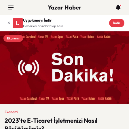
Yazar Haber
Uygulamayı İndir
İndir
Haberleri anında takip edin
Ekonomi
Ekonomi
2023'te E-Ticaret İşletmenizi Nasıl
Büyütürsünüz?