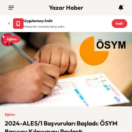
Yazar Haber
Uygulamayı İndir
İndir
Haberleri anında takip edin
Eğitim
Eğitim
2024-ALES/1 Başvuruları Başladı: ÖSYM
Başvuru Kılavuzunu Paylaştı