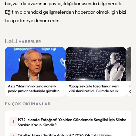
başvuru kılavuzunun paylaşıldığı konusunda bilgi verdik.
Eğitim alanındaki gelişmelerden haberdar olmak için bizi
takip etmeye devam edin.
İLGILI HABERLER
Aziz Yıldırım’ın kızına yönelik
Yapay zekâ ile tasarlanan yeni
Falc
paylaşımlar nedeniyle gözaltına
virüsler üretildi: Bilimde bir ilk
çar
alınan şüpheli için tutuklama
gör
talebi
EN ÇOK OKUNANLAR
1972 İrlanda Fotoğrafı Yeniden Gündemde Sevgilisi İçin Silaha
1
Sarılan Kadın Kimdir?
Okullar Hangi Tarihte Açılacak? 2026 Yılı Tatil Bilgileri