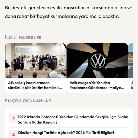
Bu destek, gençlerin evlilik masraflarını karşılamalarına ve
daha rahat bir hayat kurmalarına yardımcı olacaktır.
İLGILI HABERLER
Afyonlu iş kadınlarından
Volkswagen’de Yeniden
Afy
sürdürülebilir üretim hamlesi:
Yapılanma Gündemde: Maliyet
kavş
EKO-KOOP Projesi tanıtıldı
Azaltma Planı Tartışılıyor
EN ÇOK OKUNANLAR
1972 İrlanda Fotoğrafı Yeniden Gündemde Sevgilisi İçin Silaha
1
Sarılan Kadın Kimdir?
Okullar Hangi Tarihte Açılacak? 2026 Yılı Tatil Bilgileri
2