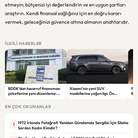
etmeyin; bütçenizi iyi değerlendirin ve en uygun şartları
araştırın. Kendi finansal sağlığınız için en doğru kararı
vermek, geleceğinizi güvence altına almanın anahtarıdır.
İLGILI HABERLER
BDDK’dan tasarruf finansman
Xiaomi’nin yeni SUV
Fati
şirketlerine yeni düzenleme:
modellerine yoğun ilgi: Ön
Beş
Sözleşme limitleri değişti
siparişler 100 bini geçti
ser
göre
EN ÇOK OKUNANLAR
1972 İrlanda Fotoğrafı Yeniden Gündemde Sevgilisi İçin Silaha
1
Sarılan Kadın Kimdir?