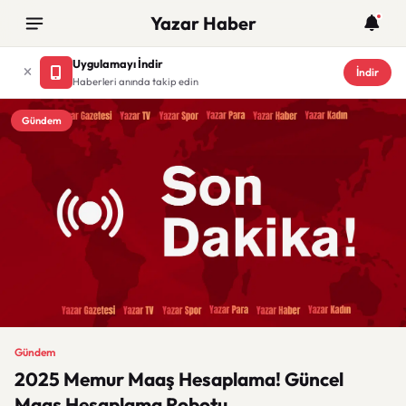
Yazar Haber
Uygulamayı İndir
İndir
Haberleri anında takip edin
Gündem
Gündem
2025 Memur Maaş Hesaplama! Güncel
Maaş Hesaplama Robotu