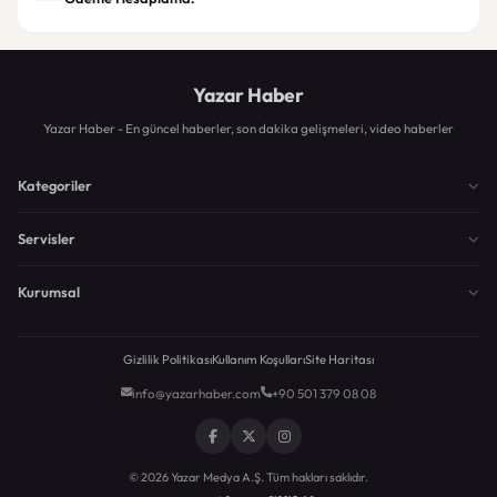
Yazar Haber
Yazar Haber - En güncel haberler, son dakika gelişmeleri, video haberler
Kategoriler
Servisler
Kurumsal
Gizlilik Politikası
Kullanım Koşulları
Site Haritası
info@yazarhaber.com
+90 501 379 08 08
© 2026 Yazar Medya A.Ş. Tüm hakları saklıdır.