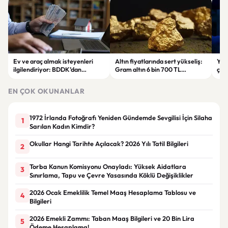
Ev ve araç almak isteyenleri
Altın fiyatlarında sert yükseliş:
Yar
ilgilendiriyor: BDDK’dan
Gram altın 6 bin 700 TL
çalı
tasarruf finansman şirketlerine
seviyesini gördü
Pri
yeni kurallar
hes
EN ÇOK OKUNANLAR
1972 İrlanda Fotoğrafı Yeniden Gündemde Sevgilisi İçin Silaha
1
Sarılan Kadın Kimdir?
Okullar Hangi Tarihte Açılacak? 2026 Yılı Tatil Bilgileri
2
Torba Kanun Komisyonu Onayladı: Yüksek Aidatlara
3
Sınırlama, Tapu ve Çevre Yasasında Köklü Değişiklikler
2026 Ocak Emeklilik Temel Maaş Hesaplama Tablosu ve
4
Bilgileri
2026 Emekli Zammı: Taban Maaş Bilgileri ve 20 Bin Lira
5
Ödeme Hesaplama!