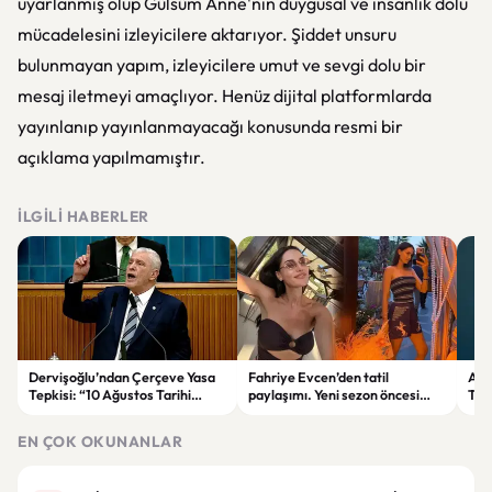
uyarlanmış olup Gülsüm Anne'nin duygusal ve insanlık dolu
mücadelesini izleyicilere aktarıyor. Şiddet unsuru
bulunmayan yapım, izleyicilere umut ve sevgi dolu bir
mesaj iletmeyi amaçlıyor. Henüz dijital platformlarda
yayınlanıp yayınlanmayacağı konusunda resmi bir
açıklama yapılmamıştır.
İLGILI HABERLER
Dervişoğlu’ndan Çerçeve Yasa
Fahriye Evcen’den tatil
Ank
Tepkisi: “10 Ağustos Tarihi
paylaşımı. Yeni sezon öncesi
Tre
Tercihinin Sebebi Ne?”
ailesiyle moral depoluyor
Düş
EN ÇOK OKUNANLAR