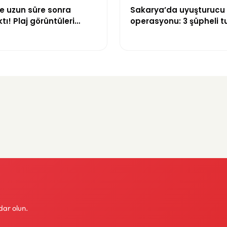
e uzun süre sonra
Sakarya’da uyuşturucu
tı! Plaj görüntüleri
operasyonu: 3 şüpheli t
oldu
dar olun.