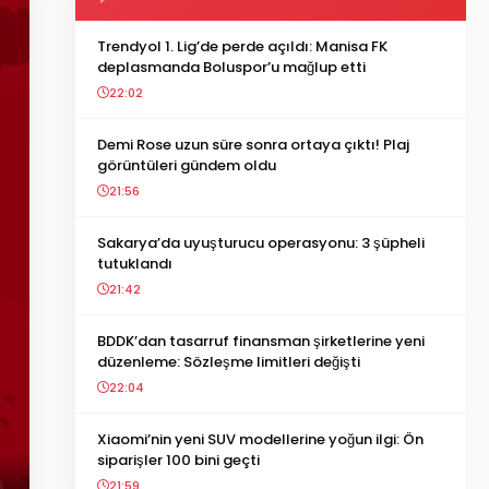
Trendyol 1. Lig’de perde açıldı: Manisa FK
deplasmanda Boluspor’u mağlup etti
22:02
Demi Rose uzun süre sonra ortaya çıktı! Plaj
görüntüleri gündem oldu
21:56
Sakarya’da uyuşturucu operasyonu: 3 şüpheli
tutuklandı
21:42
BDDK’dan tasarruf finansman şirketlerine yeni
düzenleme: Sözleşme limitleri değişti
22:04
Xiaomi’nin yeni SUV modellerine yoğun ilgi: Ön
siparişler 100 bini geçti
21:59