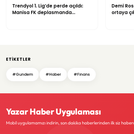
Trendyol 1. Lig’de perde açıldı:
Demi Ros
Manisa FK deplasmanda
ortaya çık
Boluspor’u mağlup etti
gündem 
ETIKETLER
#Gundem
#Haber
#Finans
Yazar Haber Uygulaması
Mobil uygulamamızı indirin, son dakika haberlerinden ilk siz haber