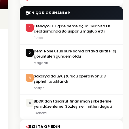
EN ÇOK OKUNANLAR
Trendyol 1. Lig’de perde açıldı: Manisa FK
1
deplasmanda Boluspor’u mağlup etti
Futbol
Demi Rose uzun süre sonra ortaya çıktı! Plaj
2
görüntüleri gündem oldu
Magazin
Sakarya’da uyuşturucu operasyonu: 3
3
şüpheli tutuklandı
Asayis
BDDK’dan tasarruf finansman şirketlerine
4
yeni düzenleme: Sözleşme limitleri değişti
Ekonomi
BIZI TAKIP EDIN