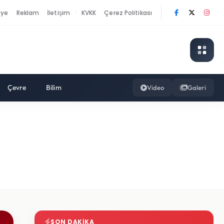
nye
Reklam
İletişim
KVKK
Çerez Politikası
|
Çevre
Bilim
Video
Galeri
SON DAKIKA