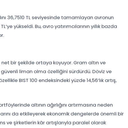
 yılını 36,7510 TL seviyesinde tamamlayan avronun
L’ye yükseldi. Bu, avro yatırımcılarının yıllık bazda
r.
ini net bir şekilde ortaya koyuyor. Gram altın ve
 güvenli liman olma özelliğini sürdürdü. Döviz ve
llikle BIST 100 endeksindeki yüzde 14,56’lık artış,
n portföylerinde altının ağırlığını artırmasına neden
anlarını da etkileyerek ekonomik dengelerde önemli bir
 ve şirketlerin kâr artışlarıyla paralel olarak