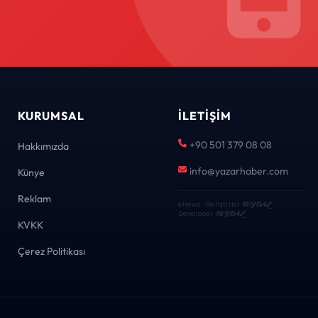
KURUMSAL
İLETIŞIM
+90 501 379 08 08
Hakkımızda
info@yazarhaber.com
Künye
Reklam
eNews · Geliştirici
KEYDAL
·
Developer
KEYDAL
KVKK
Çerez Politikası