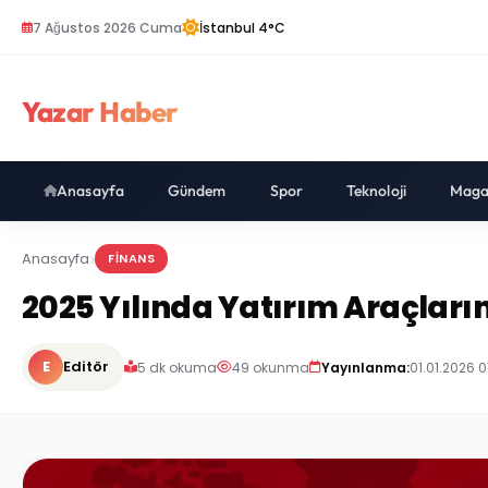
7 Ağustos 2026 Cuma
İstanbul 4°C
Yazar Haber
Anasayfa
Gündem
Spor
Teknoloji
Maga
Anasayfa
FINANS
2025 Yılında Yatırım Araçların
E
Editör
5 dk okuma
49 okunma
Yayınlanma:
01.01.2026 0