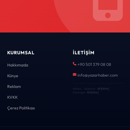
KURUMSAL
İLETIŞIM
+90 501 379 08 08
Hakkımızda
info@yazarhaber.com
Künye
Reklam
KEYDAL
eNews · Geliştirici
·
KEYDAL
Developer
KVKK
Çerez Politikası