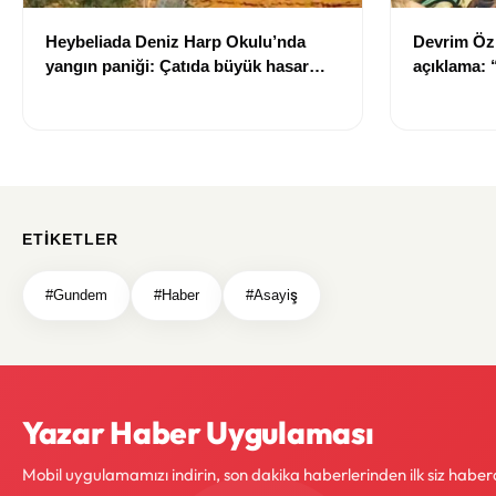
Heybeliada Deniz Harp Okulu’nda
Devrim Öz
yangın paniği: Çatıda büyük hasar
açıklama:
oluştu
ETIKETLER
#Gundem
#Haber
#Asayiş
Yazar Haber Uygulaması
Mobil uygulamamızı indirin, son dakika haberlerinden ilk siz haber