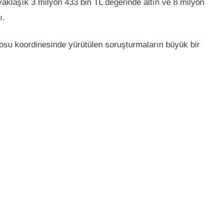
yaklaşık 3 milyon 433 bin TL değerinde altın ve 8 milyon
ı.
rosu koordinesinde yürütülen soruşturmaların büyük bir