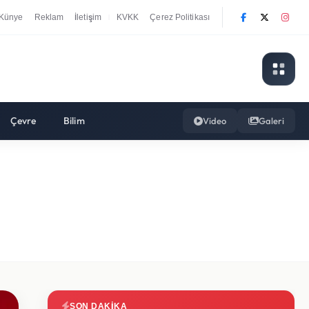
Künye
Reklam
İletişim
KVKK
Çerez Politikası
|
Çevre
Bilim
Video
Galeri
SON DAKIKA