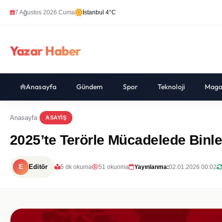
7 Ağustos 2026 Cuma
İstanbul 4°C
Yazar Haber
Anasayfa
Gündem
Spor
Teknoloji
Maga
Anasayfa
ASAYIŞ
2025’te Terörle Mücadelede Binle
E
Editör
5 dk okuma
51 okunma
Yayınlanma:
02.01.2026 00:02