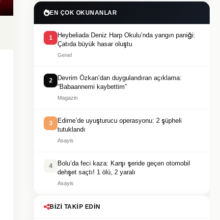
EN ÇOK OKUNANLAR
Heybeliada Deniz Harp Okulu’nda yangın paniği:
1
Çatıda büyük hasar oluştu
Genel
Devrim Özkan’dan duygulandıran açıklama:
2
“Babaannemi kaybettim”
Magazin
Edirne’de uyuşturucu operasyonu: 2 şüpheli
3
tutuklandı
Asayis
Bolu’da feci kaza: Karşı şeride geçen otomobil
4
dehşet saçtı! 1 ölü, 2 yaralı
Asayis
BIZI TAKIP EDIN