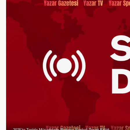
2025’te Terörle Mücadelede Binlerce Şüpheli Tespit Edildi