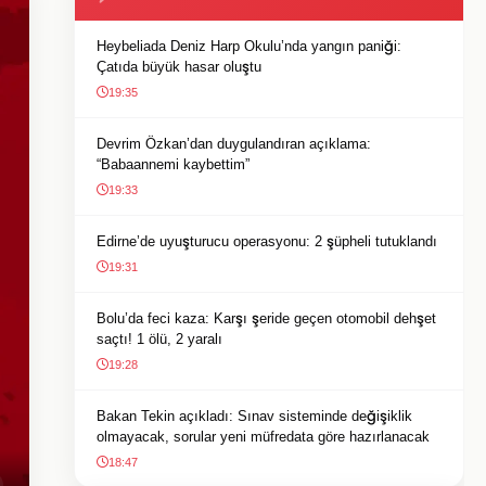
Heybeliada Deniz Harp Okulu’nda yangın paniği:
Çatıda büyük hasar oluştu
19:35
Devrim Özkan’dan duygulandıran açıklama:
“Babaannemi kaybettim”
19:33
Edirne’de uyuşturucu operasyonu: 2 şüpheli tutuklandı
19:31
Bolu’da feci kaza: Karşı şeride geçen otomobil dehşet
saçtı! 1 ölü, 2 yaralı
19:28
Bakan Tekin açıkladı: Sınav sisteminde değişiklik
olmayacak, sorular yeni müfredata göre hazırlanacak
18:47