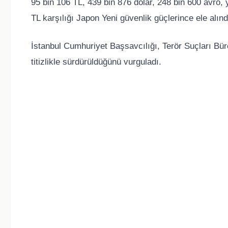
95 bin 106 TL, 439 bin 876 dolar, 248 bin 600 avro, 
TL karşılığı Japon Yeni güvenlik güçlerince ele alınd
İstanbul Cumhuriyet Başsavcılığı, Terör Suçları Bü
titizlikle sürdürüldüğünü vurguladı.