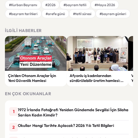
#Kurban Bayramı
#2026
#bayram tatili
#Mayıs 2026
#bayram tarihleri
#arefe günü
#tatil süresi
#bayram günleri
İLGILI HABERLER
Çin’den Otonom Araçlar İçin
Afyonlu iş kadınlarından
Vol
Yeni Güvenlik Hamlesi
sürdürülebilir üretim hamlesi:
Yap
EKO-KOOP Projesi tanıtıldı
Azal
EN ÇOK OKUNANLAR
1972 İrlanda Fotoğrafı Yeniden Gündemde Sevgilisi İçin Silaha
1
Sarılan Kadın Kimdir?
Okullar Hangi Tarihte Açılacak? 2026 Yılı Tatil Bilgileri
2