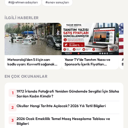
#öğretmen adayları
#sınav sonuçları
İLGILI HABERLER
Meteoroloji'den 5 il için sarı
Yazar TV’de Tanıtım Yazısı ve
ABD
kodlu uyarı: Kuvvetli sağanak
Sponsorlu İçerik Fiyatları
Boğ
ve fırtına geliyor
Güncellendi: Yeni Fiyat 15 Bin TL
iht
EN ÇOK OKUNANLAR
1972 İrlanda Fotoğrafı Yeniden Gündemde Sevgilisi İçin Silaha
1
Sarılan Kadın Kimdir?
Okullar Hangi Tarihte Açılacak? 2026 Yılı Tatil Bilgileri
2
2026 Ocak Emeklilik Temel Maaş Hesaplama Tablosu ve
3
Bilgileri