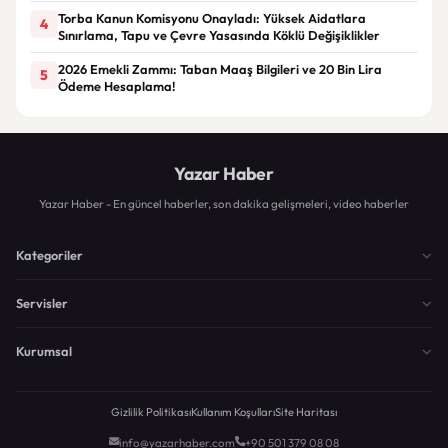
Torba Kanun Komisyonu Onayladı: Yüksek Aidatlara
4
Sınırlama, Tapu ve Çevre Yasasında Köklü Değişiklikler
2026 Emekli Zammı: Taban Maaş Bilgileri ve 20 Bin Lira
5
Ödeme Hesaplama!
Yazar Haber
Yazar Haber - En güncel haberler, son dakika gelişmeleri, video haberler
Kategoriler
Servisler
Kurumsal
Gizlilik Politikası
Kullanım Koşulları
Site Haritası
info@yazarhaber.com
+90 501 379 08 08