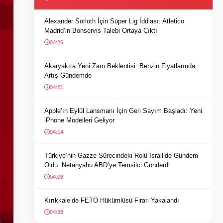
Alexander Sörloth İçin Süper Lig İddiası: Atletico
Madrid’in Bonservis Talebi Ortaya Çıktı
04:26
Akaryakıta Yeni Zam Beklentisi: Benzin Fiyatlarında
Artış Gündemde
04:21
Apple’ın Eylül Lansmanı İçin Geri Sayım Başladı: Yeni
iPhone Modelleri Geliyor
04:14
Türkiye’nin Gazze Sürecindeki Rolü İsrail’de Gündem
Oldu: Netanyahu ABD’ye Temsilci Gönderdi
04:08
Kırıkkale’de FETÖ Hükümlüsü Firari Yakalandı
04:38