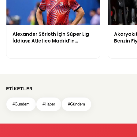
Alexander Sörloth İçin Süper Lig
Akaryakıt
İddiası: Atletico Madrid’in
Benzin Fi
Bonservis Talebi Ortaya Çıktı
Gündem
ETIKETLER
#Gundem
#Haber
#Gündem