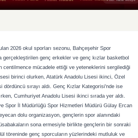
bulan 2026 okul sporları sezonu, Bahçeşehir Spor
a gerçekleştirilen genç erkekler ve genç kızlar basketbol
 centilmence mücadele ettiği ve yeteneklerini sergilediği
si birinci olurken, Atatürk Anadolu Lisesi ikinci, Özel
i dördüncü sırayı aldı. Genç Kızlar Kategorisi'nde ise
ken, Cumhuriyet Anadolu Lisesi ikinci sırada yer aldı.
 ve Spor İl Müdürlüğü Spor Hizmetleri Müdürü Gülay Ercan
eyecan dolu organizasyon, gençlerin spor alanındaki
sabakaların sona ermesiyle birlikte gençlerin bir sonraki
dül töreninde genç sporcuların yüzlerindeki mutluluk ve