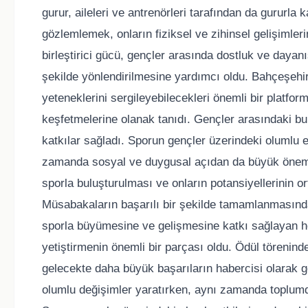
gurur, aileleri ve antrenörleri tarafından da gururla 
gözlemlemek, onların fiziksel ve zihinsel gelişimler
birleştirici gücü, gençler arasında dostluk ve dayan
şekilde yönlendirilmesine yardımcı oldu. Bahçeşehi
yeteneklerini sergileyebilecekleri önemli bir platfor
keşfetmelerine olanak tanıdı. Gençler arasındaki bu 
katkılar sağladı. Sporun gençler üzerindeki olumlu et
zamanda sosyal ve duygusal açıdan da büyük önem t
sporla buluşturulması ve onların potansiyellerinin o
Müsabakaların başarılı bir şekilde tamamlanmasında
sporla büyümesine ve gelişmesine katkı sağlayan her
yetiştirmenin önemli bir parçası oldu. Ödül törenind
gelecekte daha büyük başarıların habercisi olarak g
olumlu değişimler yaratırken, aynı zamanda toplum