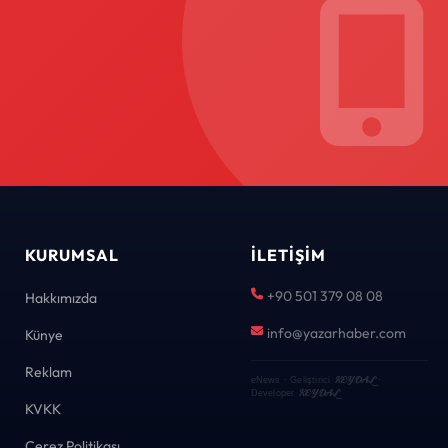
KURUMSAL
İLETIŞIM
+90 501 379 08 08
Hakkımızda
info@yazarhaber.com
Künye
Reklam
KEYDAL
eNews · Geliştirici
·
KEYDAL
Developer
KVKK
Çerez Politikası