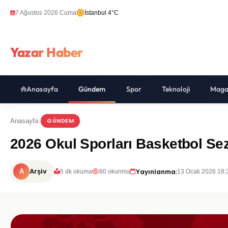
7 Ağustos 2026 Cuma
İstanbul 4°C
Yazar Haber
Anasayfa
Gündem
Spor
Teknoloji
Maga
GÜNDEM
Anasayfa
2026 Okul Sporları Basketbol S
Arşiv
Yayınlanma:
A
5 dk okuma
80 okunma
13 Ocak 2026 18: