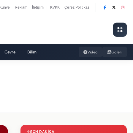
Künye
Reklam
İletişim
KVKK
Çerez Politikası
|
Çevre
Bilim
Video
Galeri
SON DAKIKA