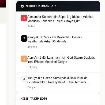
EN ÇOK OKUNANLAR
Alexander Sörloth İçin Süper Lig İddiası: Atletico
1
Madrid’in Bonservis Talebi Ortaya Çıktı
Futbol
Akaryakıta Yeni Zam Beklentisi: Benzin
2
Fiyatlarında Artış Gündemde
Ekonomi
Apple’ın Eylül Lansmanı İçin Geri Sayım Başladı:
3
Yeni iPhone Modelleri Geliyor
Teknoloji
Türkiye’nin Gazze Sürecindeki Rolü İsrail’de
4
Gündem Oldu: Netanyahu ABD’ye Temsilci
Gönderdi
Dünya
BIZI TAKIP EDIN