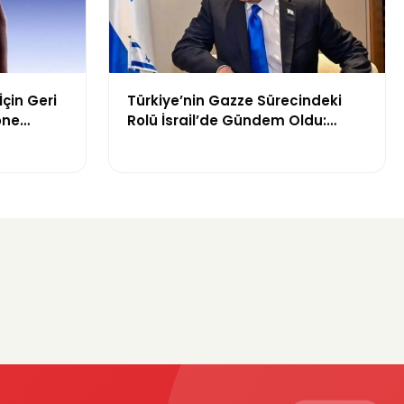
İçin Geri
Türkiye’nin Gazze Sürecindeki
one
Rolü İsrail’de Gündem Oldu:
Netanyahu ABD’ye Temsilci
Gönderdi