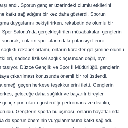
karşılandı. Sporun gençler üzerindeki olumlu etkilerini
ine katkı sağladığını bir kez daha gösterdi. Sporun
ışma duygularını pekiştirirken, rekabetin de olumlu bir
r Spor Salonu'nda gerçekleştirilen müsabakalar, gençlerin
m sunarak, onların spor alanındaki potansiyellerini
sağlıklı rekabet ortamı, onların karakter gelişimine olumlu
kileri, sadece fiziksel sağlık açısından değil, aynı
aşıyor. Düzce Gençlik ve Spor İl Müdürlüğü, gençlerin
rtaya çıkarılması konusunda önemli bir rol üstlendi.
 emeği geçen herkese teşekkürlerini iletti. Gençlerin
kes, geleceğe daha sağlıklı ve başarılı bireyler
e genç sporcuların gösterdiği performans ve disiplin,
örüldü. Gençlerin sporla buluşması, onların hayatlarında
da da sporun öneminin vurgulanmasına katkı sağladı.