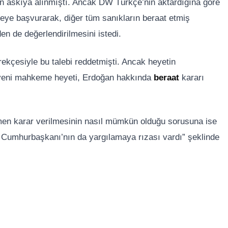
 askıya alınmıştı. Ancak DW Türkçe’nin aktardığına göre
ye başvurarak, diğer tüm sanıkların beraat etmiş
n de değerlendirilmesini istedi.
ekçesiyle bu talebi reddetmişti. Ancak heyetin
 yeni mahkeme heyeti, Erdoğan hakkında
beraat
kararı
n karar verilmesinin nasıl mümkün olduğu sorusuna ise
ı; Cumhurbaşkanı’nın da yargılamaya rızası vardı” şeklinde