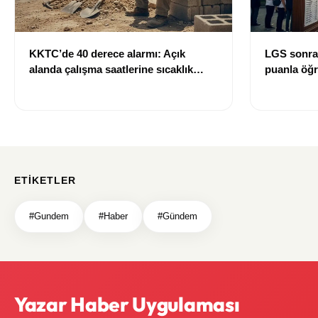
KKTC’de 40 derece alarmı: Açık
LGS sonras
alanda çalışma saatlerine sıcaklık
puanla öğre
düzenlemesi
ETIKETLER
#Gundem
#Haber
#Gündem
Yazar Haber Uygulaması