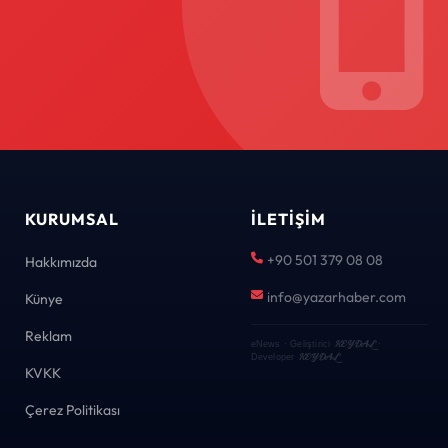
KURUMSAL
İLETIŞIM
+90 501 379 08 08
Hakkımızda
info@yazarhaber.com
Künye
Reklam
KEYDAL
eNews · Geliştirici
·
KEYDAL
Developer
KVKK
Çerez Politikası