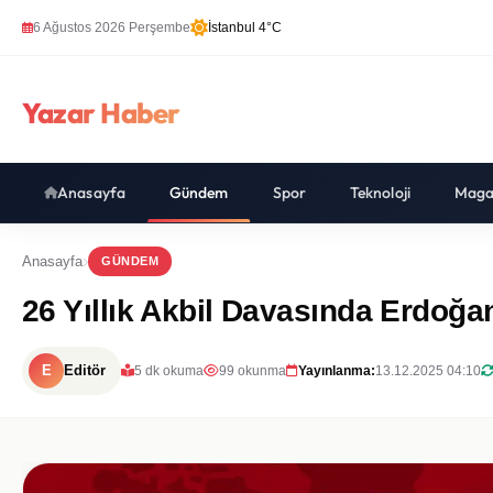
6 Ağustos 2026 Perşembe
İstanbul 4°C
Yazar Haber
Anasayfa
Gündem
Spor
Teknoloji
Maga
Anasayfa
GÜNDEM
26 Yıllık Akbil Davasında Erdoğa
E
Editör
5 dk okuma
99 okunma
Yayınlanma:
13.12.2025 04:10