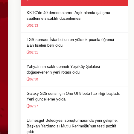
KKTC’de 40 derece alarmı: Açık alanda çalışma
saatlerine sıcaklık düzenlemesi
02:33
LGS sonrası İstanbul’un en yüksek puanla öğrenci
alan liseleri belli oldu
02:31
Yahyalı’nın saklı cenneti Yeşilköy Şelalesi
doğaseverlerin yeni rotası oldu
02:30
Galaxy S25 serisi için One UI 9 beta hazırlığı başladı:
Yeni güncelleme yolda
02:27
Etimesgut Belediyesi soruşturmasında yeni gelişme:
Başkan Yardımcısı Mutlu Kerimoğlu'nun testi pozitif
çıktı