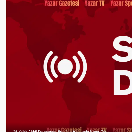
26 Yıllık Akbil Davasında Erdoğan Hakkında Karar Çıktı