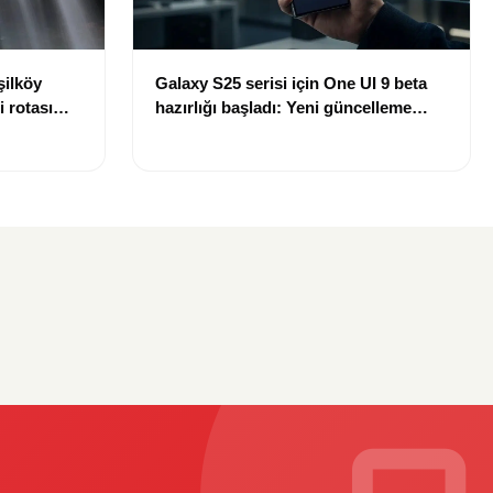
şilköy
Galaxy S25 serisi için One UI 9 beta
i rotası
hazırlığı başladı: Yeni güncelleme
yolda