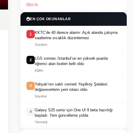
02:26
EN ÇOK OKUNANLAR
KKTC’de 40 derece alarmı: Açık alanda çalışma
1
saatlerine sıcaklık düzenlemesi
Gündem
LGS sonrası İstanbul’un en yüksek puanla
2
öğrenci alan liseleri belli oldu
Eğitim
Yahyalı’nın saklı cenneti Yeşilköy Şelalesi
3
doğaseverlerin yeni rotası oldu
Seyahat
Galaxy S25 serisi için One UI 9 beta hazırlığı
4
başladı: Yeni güncelleme yolda
Teknoloji