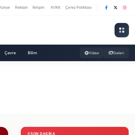
Künye
Reklam
İletişim
KVKK
Çerez Politikası
|
Çevre
Bilim
Video
Galeri
SON DAKIKA