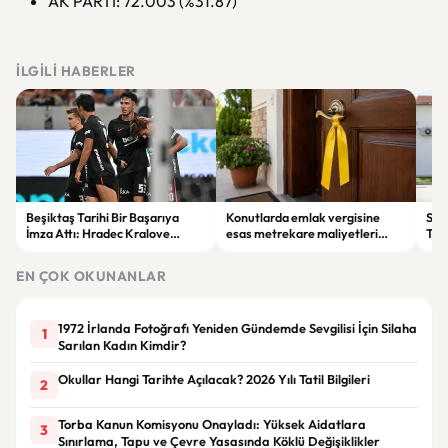
AK PARTİ: 72.003 (%31.87)
İLGILI HABERLER
Beşiktaş Tarihi Bir Başarıya
Konutlarda emlak vergisine
SEE
İmza Attı: Hradec Kralove
esas metrekare maliyetleri
Taş
Avrupa’da İlk Kez Evinde
yeniden belirlendi
Ev 
Kaybetti
EN ÇOK OKUNANLAR
1972 İrlanda Fotoğrafı Yeniden Gündemde Sevgilisi İçin Silaha
1
Sarılan Kadın Kimdir?
Okullar Hangi Tarihte Açılacak? 2026 Yılı Tatil Bilgileri
2
Torba Kanun Komisyonu Onayladı: Yüksek Aidatlara
3
Sınırlama, Tapu ve Çevre Yasasında Köklü Değişiklikler