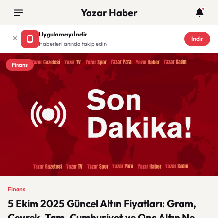
Yazar Haber
Uygulamayı İndir
İndir
Haberleri anında takip edin
Finans
Finans
5 Ekim 2025 Güncel Altın Fiyatları: Gram,
Çeyrek, Tam, Cumhuriyet ve Ons Altın Ne