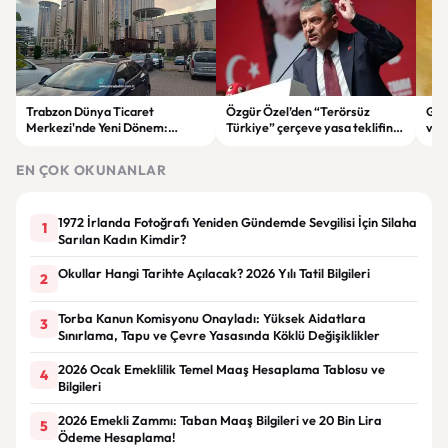
Trabzon Dünya Ticaret
Özgür Özel’den “Terörsüz
Göz
Merkezi'nde Yeni Dönem:
Türkiye” çerçeve yasa teklifine
ve 
Mahkeme Süreci Bitti,
tepki: “Meselenin ruhuna
men
Trabzon'un Dev Projesi Ne
aykırı”
EN ÇOK OKUNANLAR
Zaman Tamamlanacak?
1972 İrlanda Fotoğrafı Yeniden Gündemde Sevgilisi İçin Silaha
1
Sarılan Kadın Kimdir?
Okullar Hangi Tarihte Açılacak? 2026 Yılı Tatil Bilgileri
2
Torba Kanun Komisyonu Onayladı: Yüksek Aidatlara
3
Sınırlama, Tapu ve Çevre Yasasında Köklü Değişiklikler
2026 Ocak Emeklilik Temel Maaş Hesaplama Tablosu ve
4
Bilgileri
2026 Emekli Zammı: Taban Maaş Bilgileri ve 20 Bin Lira
5
Ödeme Hesaplama!