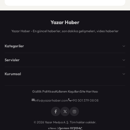
Yazar Haber
Yazar Haber - En güncel haberler, son dakika gelişmeleri, video haberler
Kategoriler
Servisler
Kurumsal
Gizlilik Politikası
Kullanım Koşulları
Site Haritası
info@yazarhaber.com
+90 501 379 08 08
© 2026 Yazar Medya A.Ş. Tüm hakları saklıdır.
Egemen KEYDAL
eNews |