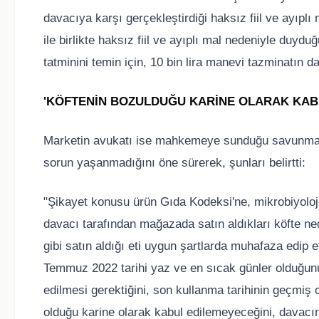
davacıya karşı gerçekleştirdiği haksız fiil ve ayıp
ile birlikte haksız fiil ve ayıplı mal nedeniyle duyd
tatminini temin için, 10 bin lira manevi tazminatın d
'KÖFTENİN BOZULDUĞU KARİNE OLARAK KAB
Marketin avukatı ise mahkemeye sunduğu savunma di
sorun yaşanmadığını öne sürerek, şunları belirtti:
"Şikayet konusu ürün Gıda Kodeksi'ne, mikrobiyoloj
davacı tarafından mağazada satın aldıkları köfte ne
gibi satın aldığı eti uygun şartlarda muhafaza edip 
Temmuz 2022 tarihi yaz ve en sıcak günler olduğun
edilmesi gerektiğini, son kullanma tarihinin geçmi
olduğu karine olarak kabul edilemeyeceğini, davacı