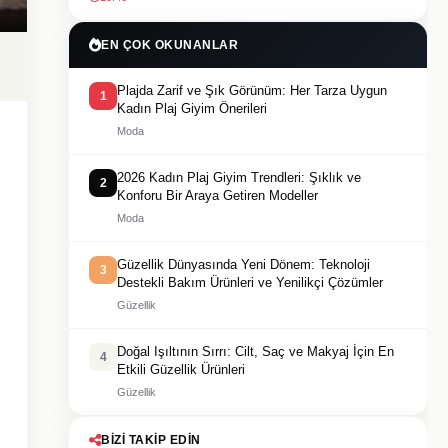
EN ÇOK OKUNANLAR
Plajda Zarif ve Şık Görünüm: Her Tarza Uygun
1
Kadın Plaj Giyim Önerileri
Moda
2026 Kadın Plaj Giyim Trendleri: Şıklık ve
2
Konforu Bir Araya Getiren Modeller
Moda
Güzellik Dünyasında Yeni Dönem: Teknoloji
3
Destekli Bakım Ürünleri ve Yenilikçi Çözümler
Güzellik
Doğal Işıltının Sırrı: Cilt, Saç ve Makyaj İçin En
4
Etkili Güzellik Ürünleri
Güzellik
BIZI TAKIP EDIN