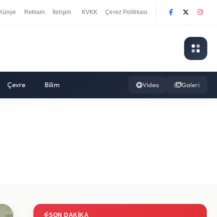
Künye
Reklam
İletişim
KVKK
Çerez Politikası
|
Çevre
Bilim
Video
Galeri
SON DAKIKA