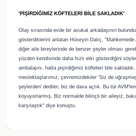
'PİŞİRDİĞİMİZ KÖFTELERİ BİLE SAKLADIK'
Olay sırasında evde bir avukat arkadaşının bulundu
gösterdiklerini anlatan Hüseyin Dalıç, "Mahkemede
diğer aile bireylerinde de benzer şeyler olması gere
yüzden kendisinde daha hızlı etki gösterdiğini söyled
ambalajını, hatta pişirdiğimiz köfteleri bile sakl
meslektaşlarımız, çevremizdekiler 'Siz de uğraşma
şeylerden' dediler, biz de dava açtık. Bu tür AVM'le
koyuyorlarmış. Biz normalde bilinçli bir aileyiz, ba
karşılaştık" diye konuştu.