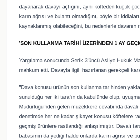
dayanarak davayı açtığını, aynı köfteden küçük çoc
karın ağrısı ve bulantı olmadığını, böyle bir iddiala
kaynaklanmış olabileceğini, bu nedenlerle davanın re
'SON KULLANMA TARİHİ ÜZERİNDEN 1 AY GEÇM
Yargılama sonucunda Serik 3'üncü Asliye Hukuk Mah
mahkum etti. Davayla ilgili hazırlanan gerekçeli kara
"Dava konusu ürünün son kullanma tarihinden yakla
sunulduğu her iki tarafın da kabulünde olup, uyuşma
Müdürlüğü'nden gelen müzekkere cevabında davalı ş
denetimde her ne kadar şikayet konusu köftelere r
geçmiş ürünlere rastlandığı anlaşılmıştır. Davalı t
babasının da yediği halde onlarda karın ağrısı ve b