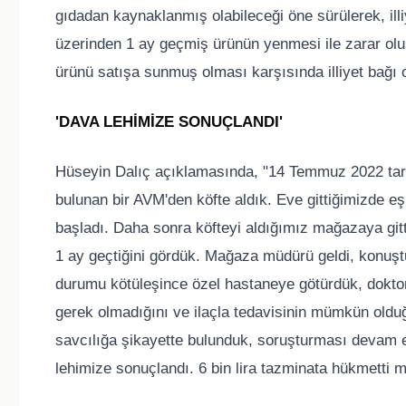
gıdadan kaynaklanmış olabileceği öne sürülerek, ill
üzerinden 1 ay geçmiş ürünün yenmesi ile zarar oluş
ürünü satışa sunmuş olması karşısında illiyet bağı
'DAVA LEHİMİZE SONUÇLANDI'
Hüseyin Dalıç açıklamasında, "14 Temmuz 2022 tarih
bulunan bir AVM'den köfte aldık. Eve gittiğimizde eş
başladı. Daha sonra köfteyi aldığımız mağazaya gittik
1 ay geçtiğini gördük. Mağaza müdürü geldi, konuş
durumu kötüleşince özel hastaneye götürdük, dokto
gerek olmadığını ve ilaçla tedavisinin mümkün oldu
savcılığa şikayette bulunduk, soruşturması devam 
lehimize sonuçlandı. 6 bin lira tazminata hükmetti m