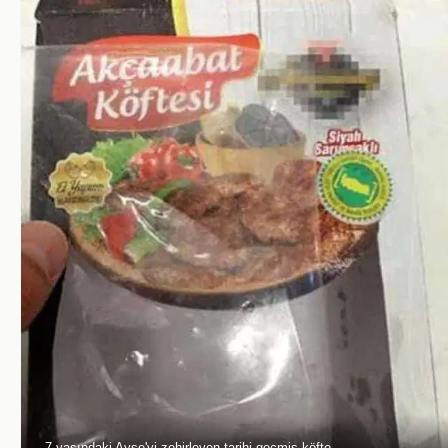
7 yaşındaki Ayşe'yi zehirleyen tarihi geçmiş köfte