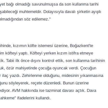
iyet bağı olmadığı savunulmuşsa da son kullanma tarihi
abileceği muhtemeldir. Dolayısıyla davalı şirketin ayıplı
 olmadığından söz edilemez."
inde, kızımın köfte istemesi üzerine, Boğazkent'te
im köfteyi yaptı. Köfteyi yerken kızım istifra etmeye
. Tabii ilk önce dışını kontrol ettik, son kullanma tarihinin
tuk, özür mahiyetinde çocuğa oyuncak verdi. Çocuğun
r ilaç yazdı. Zehirlenme olduğunu, midesinin yıkanmasına
ğunu söyleyerek, reçete düzenledi. Bunun üzerine
ediyor. AVM hakkında ise tazminat davası açtık. Dava
ahkeme" ifadelerini kullandı.