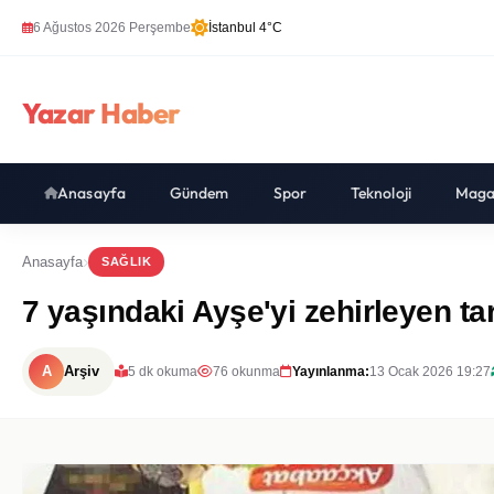
6 Ağustos 2026 Perşembe
İstanbul 4°C
Yazar Haber
Anasayfa
Gündem
Spor
Teknoloji
Maga
Anasayfa
SAĞLIK
7 yaşındaki Ayşe'yi zehirleyen ta
A
Arşiv
5 dk okuma
76 okunma
Yayınlanma:
13 Ocak 2026 19:27