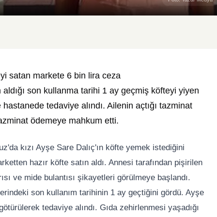
eyi satan markete 6 bin lira ceza
n aldığı son kullanma tarihi 1 ay geçmiş köfteyi yiyen
 hastanede tedaviye alındı. Ailenin açtığı tazminat
tazminat ödemeye mahkum etti.
z'da kızı Ayşe Sare Dalıç'ın köfte yemek istediğini
etten hazır köfte satın aldı. Annesi tarafından pişirilen
rısı ve mide bulantısı şikayetleri görülmeye başlandı.
zerindeki son kullanım tarihinin 1 ay geçtiğini gördü. Ayşe
ötürülerek tedaviye alındı. Gıda zehirlenmesi yaşadığı