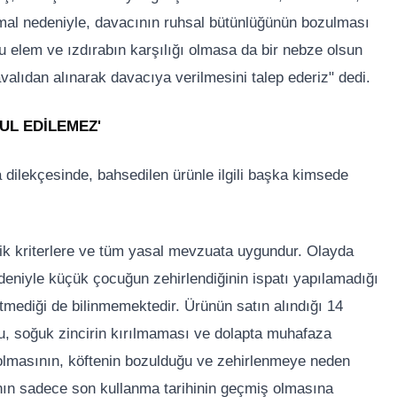
lı mal nedeniyle, davacının ruhsal bütünlüğünün bozulması
uğu elem ve ızdırabın karşılığı olmasa da bir nebze olsun
avalıdan alınarak davacıya verilmesini talep ederiz" dedi.
UL EDİLEMEZ'
lekçesinde, bahsedilen ürünle ilgili başka kimsede
ik kriterlere ve tüm yasal mevzuata uygundur. Olayda
deniyle küçük çocuğun zehirlendiğinin ispatı yapılamadığı
etmediği de bilinmemektedir. Ürünün satın alındığı 14
u, soğuk zincirin kırılmaması ve dolapta muhafaza
ş olmasının, köftenin bozulduğu ve zehirlenmeye neden
nın sadece son kullanma tarihinin geçmiş olmasına