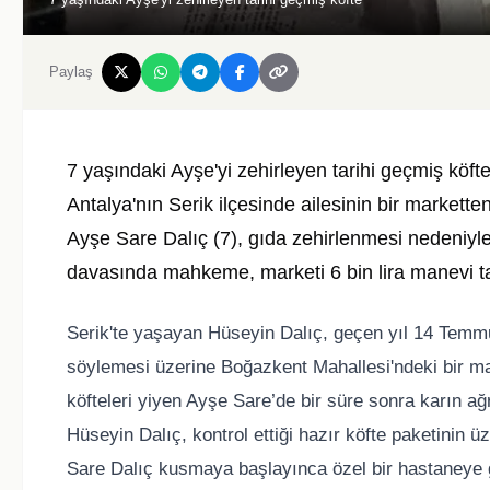
Paylaş
7 yaşındaki Ayşe'yi zehirleyen tarihi geçmiş köft
Antalya'nın Serik ilçesinde ailesinin bir markette
Ayşe Sare Dalıç (7), gıda zehirlenmesi nedeniyle
davasında mahkeme, marketi 6 bin lira manevi 
Serik'te yaşayan Hüseyin Dalıç, geçen yıl 14 Temmu
söylemesi üzerine Boğazkent Mahallesi'ndeki bir mark
köfteleri yiyen Ayşe Sare’de bir süre sonra karın ağ
Hüseyin Dalıç, kontrol ettiği hazır köfte paketinin ü
Sare Dalıç kusmaya başlayınca özel bir hastaneye g