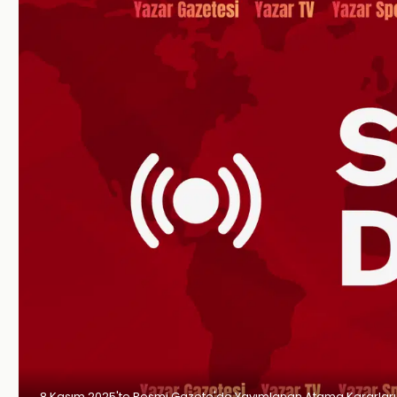
8 Kasım 2025'te Resmi Gazete'de Yayımlanan Atama Kararları