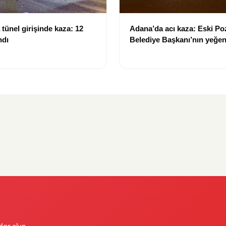
tünel girişinde kaza: 12
Adana’da acı kaza: Eski Po
ndı
Belediye Başkanı’nın yeğen
yitirdi
dar olun.