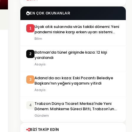
EN ÇOK OKUNANLAR
Uçak atık sularında virüs takibi dönemi: Yeni
1
pandemi riskine karşı erken uyarı sistemi
geliştiriliyor
Bilim
Batman’da tünel girişinde kaza: 12 kişi
2
yaralandı
Asayis
Adana’da acı kaza: Eski Pozantı Belediye
3
Başkanı’nın yeğeni yaşamını yitirdi
Asayis
Trabzon Dünya Ticaret Merkezi'nde Yeni
4
Dönem: Mahkeme Süreci Bitti, Trabzon'un
Dev Projesi Ne Zaman Tamamlanacak?
Gündem
BIZI TAKIP EDIN