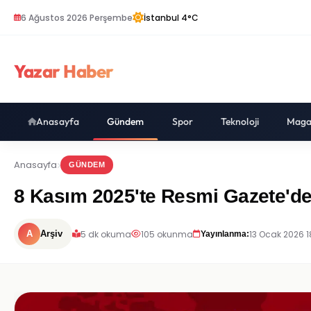
6 Ağustos 2026 Perşembe
İstanbul 4°C
Yazar Haber
Anasayfa
Gündem
Spor
Teknoloji
Maga
Anasayfa
GÜNDEM
8 Kasım 2025'te Resmi Gazete'de
5 dk okuma
105 okunma
13 Ocak 2026 1
A
Arşiv
Yayınlanma: