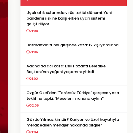
Uçak atık sularında virüs takibi dönemi: Yeni
pandemi riskine karşı erken uyarı sistemi
geliştiriliyor
21:08
Batman’da tünel girişinde kaza: 12 kişi yaralandı
21:06
Adana’da acı kaza: Eski Pozantı Belediye
Başkanı’nın yeğeni yaşamını yitirdi
21:02
Özgür Özel’den “Terörsüz Türkiye” çerçeve yasa
teklifine tepki: “Meselenin ruhuna aykırı”
02:05
Gözde Yılmaz kimdir? Kariyeri ve özel hayatıyla
merak edilen menajer hakkında bilgiler
21:04