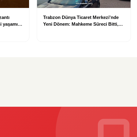
zantı
Trabzon Dünya Ticaret Merkezi'nde
i yaşamını
Yeni Dönem: Mahkeme Süreci Bitti,
Trabzon'un Dev Projesi Ne Zaman
Tamamlanacak?