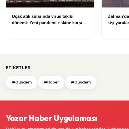
Uçak atık sularında virüs takibi
Batman’da 
dönemi: Yeni pandemi riskine karşı
kişi yarala
erken uyarı sistemi geliştiriliyor
ETIKETLER
#Gundem
#Haber
#Gündem
Yazar Haber Uygulaması
Mobil uygulamamızı indirin, son dakika haberlerinden ilk siz haber