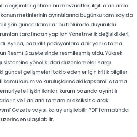
li değişimler getiren bu mevzuatlar, ilgili alanlarda
m kanun metinlerinin ayrıntılarına bugünkü tam sayıda
lişkin güncel kararlar bu bölümde duyuruldu.
umları tarafından yapılan Yönetmelik değişiklikleri,
. Ayrıca, bazı kilit pozisyonlara dair yeni atama
nün Resmî Gazete'sinde resmileşmiş oldu. Yüksek
rgı sistemine yönelik idari düzenlemeler Yargı
güncel gelişmeleri takip edenler için kritik bilgiler
itli kamu kurum ve kuruluşlarındaki kapsamlı atama
muriyete ilişkin ilanlar, kurum bazında ayrıntılı
ların ve ilanların tamamını eksiksiz olarak
smî Gazete sayısı, kolay erişilebilir PDF formatında
zerinden ulaşılabilir.