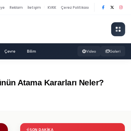
nye
Reklam
İletişim
KVKK
Çerez Politikası
|
Çevre
Bilim
Video
Galeri
nün Atama Kararları Neler?
SON DAKIKA