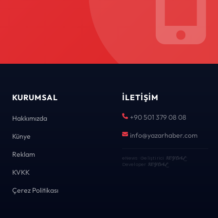
KURUMSAL
İLETIŞIM
+90 501 379 08 08
Hakkımızda
info@yazarhaber.com
Künye
Reklam
eNews · Geliştirici
KEYDAL
·
Developer
KEYDAL
KVKK
Çerez Politikası