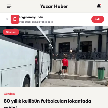
Yazar Haber
Uygulamayı İndir
İndir
Haberleri anında takip edin
Gündem
Gündem
80 yıllık kulübün futbolcuları lokantada
rehin!