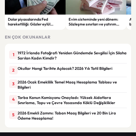
Dolar piyasalarında Fed
Evim sisteminde yeni dönem:
Alta
hareketliliği: Gözler eylül
Sözleşme sınırları ve yatırım
bell
ayındaki faiz kararında
kuralları değişti
Bil
duy
EN ÇOK OKUNANLAR
1972 İrlanda Fotoğrafı Yeniden Gündemde Sevgilisi İçin Silaha
1
Sarılan Kadın Kimdir?
Okullar Hangi Tarihte Açılacak? 2026 Yılı Tatil Bilgileri
2
2026 Ocak Emeklilik Temel Maaş Hesaplama Tablosu ve
3
Bilgileri
Torba Kanun Komisyonu Onayladı: Yüksek Aidatlara
4
Sınırlama, Tapu ve Çevre Yasasında Köklü Değişiklikler
2026 Emekli Zammı: Taban Maaş Bilgileri ve 20 Bin Lira
5
Ödeme Hesaplama!