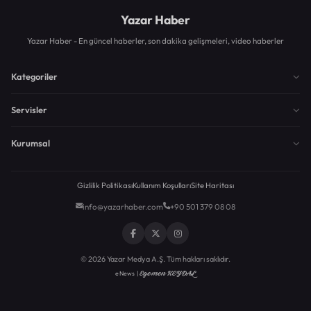
Yazar Haber
Yazar Haber - En güncel haberler, son dakika gelişmeleri, video haberler
Kategoriler
Servisler
Kurumsal
Gizlilik Politikası
Kullanım Koşulları
Site Haritası
info@yazarhaber.com
+90 501 379 08 08
© 2026 Yazar Medya A.Ş. Tüm hakları saklıdır.
Egemen KEYDAL
eNews |