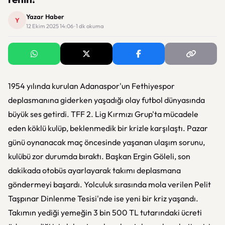
Yazar Haber
Y
12 Ekim 2025 14:06 · 1 dk okuma
1954 yılında kurulan Adanaspor'un Fethiyespor
deplasmanına giderken yaşadığı olay futbol dünyasında
büyük ses getirdi. TFF 2. Lig Kırmızı Grup'ta mücadele
eden köklü kulüp, beklenmedik bir krizle karşılaştı. Pazar
günü oynanacak maç öncesinde yaşanan ulaşım sorunu,
kulübü zor durumda bıraktı. Başkan Ergin Göleli, son
dakikada otobüs ayarlayarak takımı deplasmana
göndermeyi başardı. Yolculuk sırasında mola verilen Pelit
Taşpınar Dinlenme Tesisi'nde ise yeni bir kriz yaşandı.
Takımın yediği yemeğin 3 bin 500 TL tutarındaki ücreti