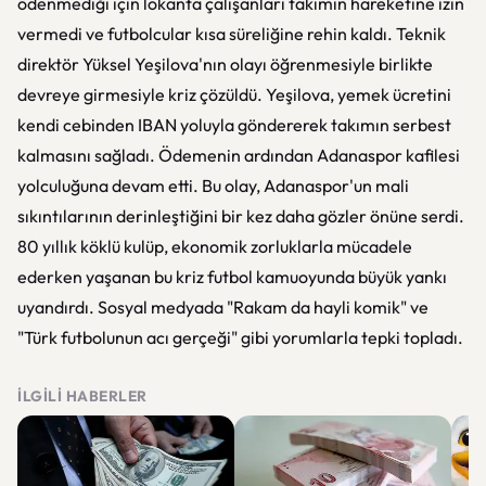
ödenmediği için lokanta çalışanları takımın hareketine izin
vermedi ve futbolcular kısa süreliğine rehin kaldı. Teknik
direktör Yüksel Yeşilova'nın olayı öğrenmesiyle birlikte
devreye girmesiyle kriz çözüldü. Yeşilova, yemek ücretini
kendi cebinden IBAN yoluyla göndererek takımın serbest
kalmasını sağladı. Ödemenin ardından Adanaspor kafilesi
yolculuğuna devam etti. Bu olay, Adanaspor'un mali
sıkıntılarının derinleştiğini bir kez daha gözler önüne serdi.
80 yıllık köklü kulüp, ekonomik zorluklarla mücadele
ederken yaşanan bu kriz futbol kamuoyunda büyük yankı
uyandırdı. Sosyal medyada "Rakam da hayli komik" ve
"Türk futbolunun acı gerçeği" gibi yorumlarla tepki topladı.
İLGILI HABERLER