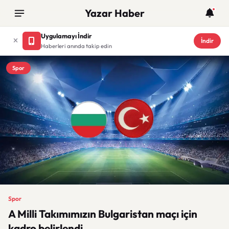
Yazar Haber
Uygulamayı İndir
İndir
Haberleri anında takip edin
Spor
Spor
A Milli Takımımızın Bulgaristan maçı için
kadro belirlendi