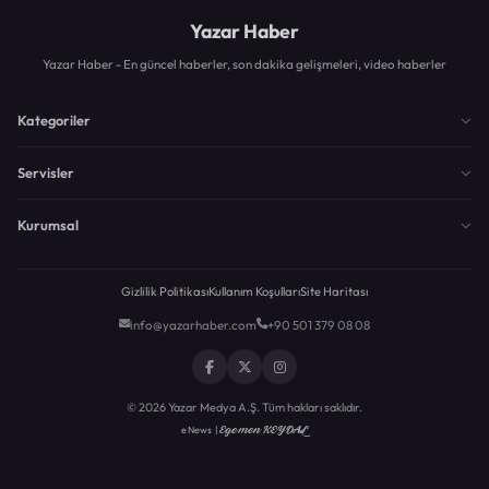
Yazar Haber
Yazar Haber - En güncel haberler, son dakika gelişmeleri, video haberler
Kategoriler
Servisler
Kurumsal
Gizlilik Politikası
Kullanım Koşulları
Site Haritası
info@yazarhaber.com
+90 501 379 08 08
© 2026 Yazar Medya A.Ş. Tüm hakları saklıdır.
Egemen KEYDAL
eNews |