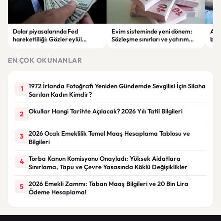
Dolar piyasalarında Fed
Evim sisteminde yeni dönem:
Alta
hareketliliği: Gözler eylül
Sözleşme sınırları ve yatırım
bell
ayındaki faiz kararında
kuralları değişti
Bil
duy
EN ÇOK OKUNANLAR
1972 İrlanda Fotoğrafı Yeniden Gündemde Sevgilisi İçin Silaha
1
Sarılan Kadın Kimdir?
Okullar Hangi Tarihte Açılacak? 2026 Yılı Tatil Bilgileri
2
2026 Ocak Emeklilik Temel Maaş Hesaplama Tablosu ve
3
Bilgileri
Torba Kanun Komisyonu Onayladı: Yüksek Aidatlara
4
Sınırlama, Tapu ve Çevre Yasasında Köklü Değişiklikler
2026 Emekli Zammı: Taban Maaş Bilgileri ve 20 Bin Lira
5
Ödeme Hesaplama!