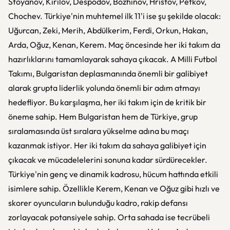
Stoyanov, Kirilov, Despodov, Bozhinov, Hristov, Petkov,
Chochev. Türkiye'nin muhtemel ilk 11'i ise şu şekilde olacak:
Uğurcan, Zeki, Merih, Abdülkerim, Ferdi, Orkun, Hakan,
Arda, Oğuz, Kenan, Kerem. Maç öncesinde her iki takım da
hazırlıklarını tamamlayarak sahaya çıkacak. A Milli Futbol
Takımı, Bulgaristan deplasmanında önemli bir galibiyet
alarak grupta liderlik yolunda önemli bir adım atmayı
hedefliyor. Bu karşılaşma, her iki takım için de kritik bir
öneme sahip. Hem Bulgaristan hem de Türkiye, grup
sıralamasında üst sıralara yükselme adına bu maçı
kazanmak istiyor. Her iki takım da sahaya galibiyet için
çıkacak ve mücadelelerini sonuna kadar sürdürecekler.
Türkiye'nin genç ve dinamik kadrosu, hücum hattında etkili
isimlere sahip. Özellikle Kerem, Kenan ve Oğuz gibi hızlı ve
skorer oyuncuların bulunduğu kadro, rakip defansı
zorlayacak potansiyele sahip. Orta sahada ise tecrübeli