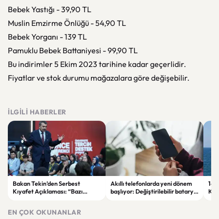
Bebek Yastığı - 39,90 TL
Muslin Emzirme Önlüğü - 54,90 TL
Bebek Yorganı - 139 TL
Pamuklu Bebek Battaniyesi - 99,90 TL
Bu indirimler 5 Ekim 2023 tarihine kadar geçerlidir.
Fiyatlar ve stok durumu mağazalara göre değişebilir.
İLGILI HABERLER
Bakan Tekin’den Serbest
Akıllı telefonlarda yeni dönem
146 
Kıyafet Açıklaması: “Bazı
başlıyor: Değiştirilebilir batarya
Kar
Olumsuzluklar Ortaya Çıktı”
geri dönüyor
Gös
EN ÇOK OKUNANLAR