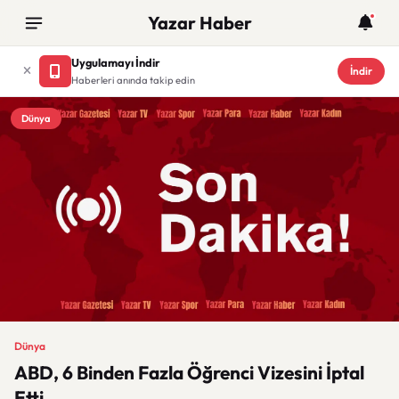
Yazar Haber
Uygulamayı İndir
İndir
Haberleri anında takip edin
Dünya
Dünya
ABD, 6 Binden Fazla Öğrenci Vizesini İptal
Etti