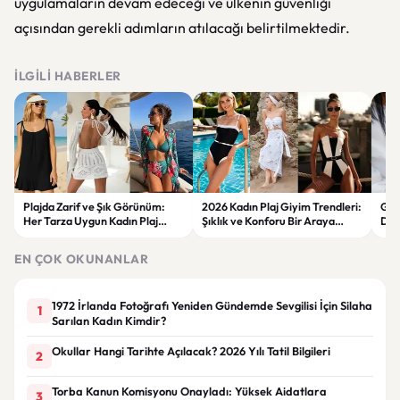
uygulamaların devam edeceği ve ülkenin güvenliği
açısından gerekli adımların atılacağı belirtilmektedir.
İLGILI HABERLER
Plajda Zarif ve Şık Görünüm:
2026 Kadın Plaj Giyim Trendleri:
Güz
Her Tarza Uygun Kadın Plaj
Şıklık ve Konforu Bir Araya
Dön
Giyim Önerileri
Getiren Modeller
Bakı
Çöz
EN ÇOK OKUNANLAR
1972 İrlanda Fotoğrafı Yeniden Gündemde Sevgilisi İçin Silaha
1
Sarılan Kadın Kimdir?
Okullar Hangi Tarihte Açılacak? 2026 Yılı Tatil Bilgileri
2
Torba Kanun Komisyonu Onayladı: Yüksek Aidatlara
3