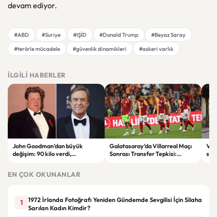
devam ediyor.
#ABD
#Suriye
#IŞİD
#Donald Trump
#Beyaz Saray
#terörle mücadele
#güvenlik dinamikleri
#askeri varlık
İLGILI HABERLER
John Goodman’dan büyük
Galatasaray’da Villarreal Maçı
Vir
değişim: 90 kilo verdi,
Sonrası Transfer Tepkisi:
sila
hayranları tanımakta zorlandı
Taraftar Yönetimi Eleştirdi
şüph
EN ÇOK OKUNANLAR
1972 İrlanda Fotoğrafı Yeniden Gündemde Sevgilisi İçin Silaha
1
Sarılan Kadın Kimdir?