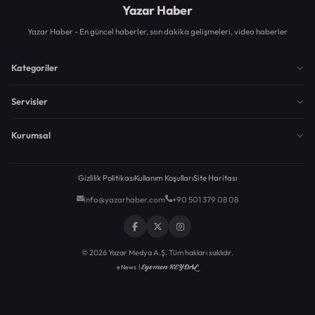
Yazar Haber
Yazar Haber - En güncel haberler, son dakika gelişmeleri, video haberler
Kategoriler
Servisler
Kurumsal
Gizlilik Politikası
Kullanım Koşulları
Site Haritası
info@yazarhaber.com
+90 501 379 08 08
© 2026 Yazar Medya A.Ş. Tüm hakları saklıdır.
Egemen KEYDAL
eNews |