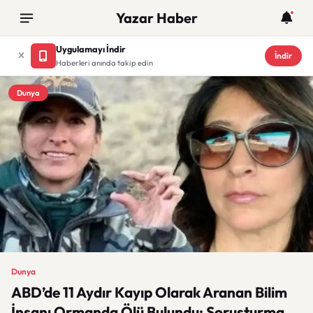
Yazar Haber
Uygulamayı İndir
İndir
Haberleri anında takip edin
Dunya
Dunya
ABD’de 11 Aydır Kayıp Olarak Aranan Bilim
İnsanı Ormanda Ölü Bulundu: Soruşturma