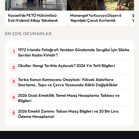
Kocaeli’de FETÖ Hükümlüsü
Manavgat’ta Kuyuya Düşen 6
Şam
Eski Kıdemli Albay Yakalandı
Yaşındaki Çocuk Kurtarıldı
Yara
EN ÇOK OKUNANLAR
1972 İrlanda Fotoğrafı Yeniden Gündemde Sevgilisi İçin Silaha
1
Sarılan Kadın Kimdir?
Okullar Hangi Tarihte Açılacak? 2026 Yılı Tatil Bilgileri
2
Torba Kanun Komisyonu Onayladı: Yüksek Aidatlara
3
Sınırlama, Tapu ve Çevre Yasasında Köklü Değişiklikler
2026 Ocak Emeklilik Temel Maaş Hesaplama Tablosu ve
4
Bilgileri
2026 Emekli Zammı: Taban Maaş Bilgileri ve 20 Bin Lira
5
Ödeme Hesaplama!