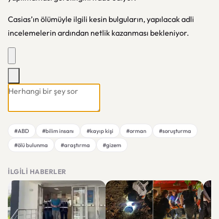
Casias’ın ölümüyle ilgili kesin bulguların, yapılacak adli
incelemelerin ardından netlik kazanması bekleniyor.
#ABD
#bilim insanı
#kayıp kişi
#orman
#soruşturma
#ölü bulunma
#araştırma
#gizem
İLGILI HABERLER