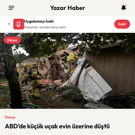
Yazar Haber
Uygulamayı İndir
İndir
Haberleri anında takip edin
Dünya
Dünya
ABD’de küçük uçak evin üzerine düştü