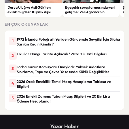
Derya Uluğ ve Asil Gök’ten
Egeşehir soruşturmasında yeni
Şam
evlilik müjdesi! 10 yıllık ilişki
gelişme: Veli Ağbaba’nın
sald
nikâhla taçlanıyor
ağabeyi Hür Ağbaba tutuklandı
EN ÇOK OKUNANLAR
1972 İrlanda Fotoğrafı Yeniden Gündemde Sevgilisi İçin Silaha
1
Sarılan Kadın Kimdir?
Okullar Hangi Tarihte Açılacak? 2026 Yılı Tatil Bilgileri
2
Torba Kanun Komisyonu Onayladı: Yüksek Aidatlara
3
Sınırlama, Tapu ve Çevre Yasasında Köklü Değişiklikler
2026 Ocak Emeklilik Temel Maaş Hesaplama Tablosu ve
4
Bilgileri
2026 Emekli Zammı: Taban Maaş Bilgileri ve 20 Bin Lira
5
Ödeme Hesaplama!
Yazar Haber