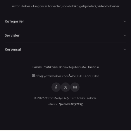
Yazar Haber - En güncel haberler, son dakika gelişmeleri, video haberler
Kategoriler
Servisler
Kurumsal
Gizlilik Politikası
Kullanım Koşulları
Site Haritası
info@yazarhaber.com
+90 501 379 08 08
© 2026 Yazar Medya A.Ş. Tüm hakları saklıdır.
Egemen KEYDAL
eNews |