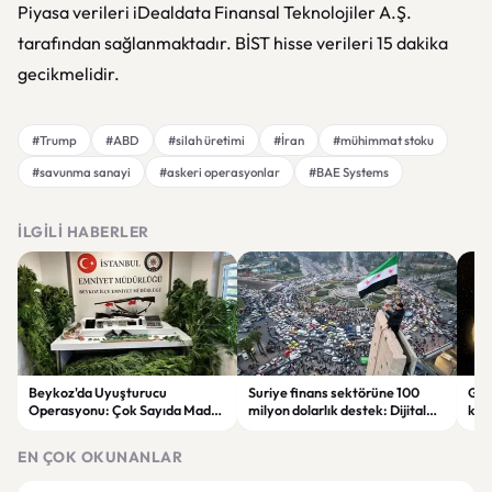
Piyasa verileri iDealdata Finansal Teknolojiler A.Ş.
tarafından sağlanmaktadır. BİST hisse verileri 15 dakika
gecikmelidir.
#Trump
#ABD
#silah üretimi
#İran
#mühimmat stoku
#savunma sanayi
#askeri operasyonlar
#BAE Systems
İLGILI HABERLER
Beykoz'da Uyuşturucu
Suriye finans sektörüne 100
Gal
Operasyonu: Çok Sayıda Madde
milyon dolarlık destek: Dijital
keşi
ve Silah Ele Geçirildi
dönüşüm hedefleniyor
par
EN ÇOK OKUNANLAR