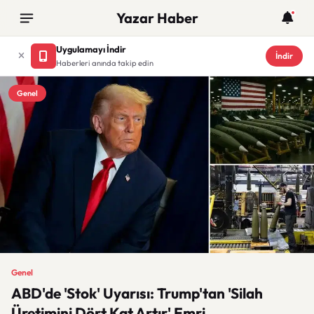
Yazar Haber
Uygulamayı İndir
İndir
Haberleri anında takip edin
Genel
Genel
ABD'de 'Stok' Uyarısı: Trump'tan 'Silah
Üretimini Dört Kat Artır' Emri