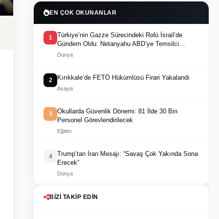
EN ÇOK OKUNANLAR
Türkiye’nin Gazze Sürecindeki Rolü İsrail’de
1
Gündem Oldu: Netanyahu ABD’ye Temsilci
Gönderdi
Dünya
Kırıkkale’de FETÖ Hükümlüsü Firari Yakalandı
2
Asayis
Okullarda Güvenlik Dönemi: 81 İlde 30 Bin
3
Personel Görevlendirilecek
Eğitim
Trump’tan İran Mesajı: “Savaş Çok Yakında Sona
4
Erecek”
Dünya
BIZI TAKIP EDIN