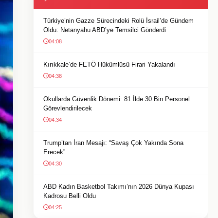
Türkiye’nin Gazze Sürecindeki Rolü İsrail’de Gündem
Oldu: Netanyahu ABD’ye Temsilci Gönderdi
04:08
Kırıkkale’de FETÖ Hükümlüsü Firari Yakalandı
04:38
Okullarda Güvenlik Dönemi: 81 İlde 30 Bin Personel
Görevlendirilecek
04:34
Trump’tan İran Mesajı: “Savaş Çok Yakında Sona
Erecek”
04:30
ABD Kadın Basketbol Takımı’nın 2026 Dünya Kupası
Kadrosu Belli Oldu
04:25