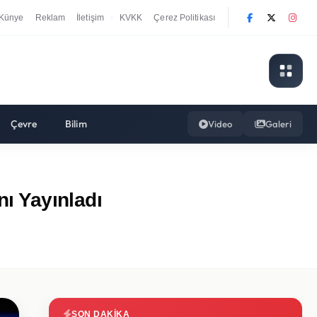
Künye
Reklam
İletişim
KVKK
Çerez Politikası
|
Çevre
Bilim
Video
Galeri
nı Yayınladı
SON DAKIKA