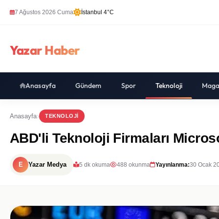
7 Ağustos 2026 Cuma
İstanbul 4°C
Yazar Haber
Anasayfa
Gündem
Spor
Teknoloji
Maga
Anasayfa
TEKNOLOJI
ABD'li Teknoloji Firmaları Micros
E
Yazar Medya
5 dk okuma
488 okunma
Yayınlanma:
30 Ocak 2