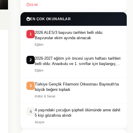
15:06
EN ÇOK OKUNANLAR
2026 ALES/3 başvuru tarihleri belli oldu:
1
Başvurular ekim ayında alınacak
Eğitim
2026-2027 eğitim yılı öncesi uyum haftası tarihleri
2
belli oldu: Anaokulu ve 1. sınıflar için başlangıç
tarihi açıklandı
Eğitim
Türkiye Gençlik Filarmoni Orkestrası Bayreuth’ta
3
büyük beğeni topladı
Kültür & Sanat
4 yaşındaki çocuğun şüpheli ölümünde anne dahil
4
5 kişi gözaltına alındı
Asayis