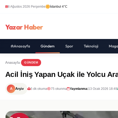
6 Ağustos 2026 Perşembe
İstanbul 4°C
Yazar Haber
Anasayfa
Gündem
Spor
Teknoloji
Maga
Anasayfa
GÜNDEM
Acil İniş Yapan Uçak ile Yolcu Ara
A
Arşiv
5 dk okuma
75 okunma
Yayınlanma:
13 Ocak 2026 18:49