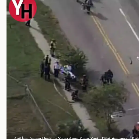
Acil İniş Yapan Uçak ile Yolcu Aracı Kaza Yaptı: Pilot Hastaneye Kald