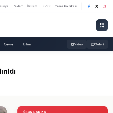
Künye
Reklam
İletişim
KVKK
Çerez Politikası
|
Çevre
Bilim
Video
Galeri
rıldı
SON DAKIKA