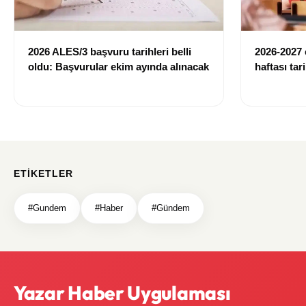
2026 ALES/3 başvuru tarihleri belli
2026-2027 
oldu: Başvurular ekim ayında alınacak
haftası tar
ve 1. sınıfl
açıklandı
ETIKETLER
#Gundem
#Haber
#Gündem
Yazar Haber Uygulaması