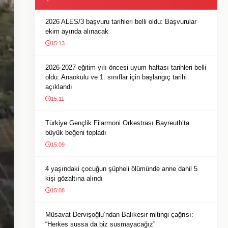
2026 ALES/3 başvuru tarihleri belli oldu: Başvurular
ekim ayında alınacak
15:13
2026-2027 eğitim yılı öncesi uyum haftası tarihleri belli
oldu: Anaokulu ve 1. sınıflar için başlangıç tarihi
açıklandı
15:11
Türkiye Gençlik Filarmoni Orkestrası Bayreuth’ta
büyük beğeni topladı
15:09
4 yaşındaki çocuğun şüpheli ölümünde anne dahil 5
kişi gözaltına alındı
15:08
Müsavat Dervişoğlu’ndan Balıkesir mitingi çağrısı:
“Herkes sussa da biz susmayacağız”