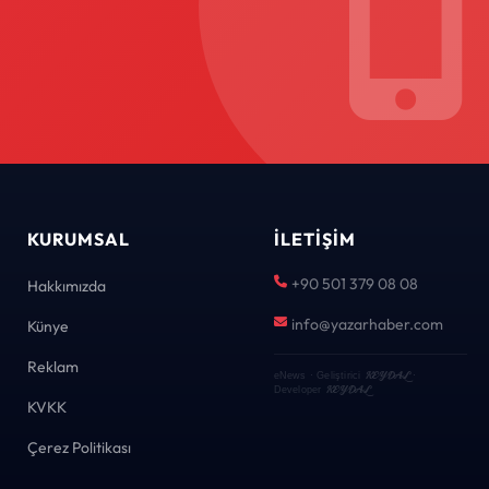
KURUMSAL
İLETIŞIM
+90 501 379 08 08
Hakkımızda
info@yazarhaber.com
Künye
Reklam
KEYDAL
eNews · Geliştirici
·
KEYDAL
Developer
KVKK
Çerez Politikası