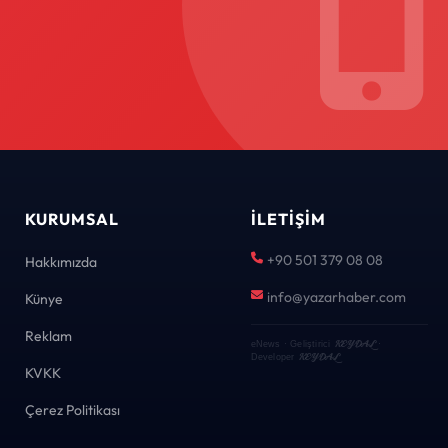
KURUMSAL
İLETIŞIM
+90 501 379 08 08
Hakkımızda
info@yazarhaber.com
Künye
Reklam
KEYDAL
eNews · Geliştirici
·
KEYDAL
Developer
KVKK
Çerez Politikası