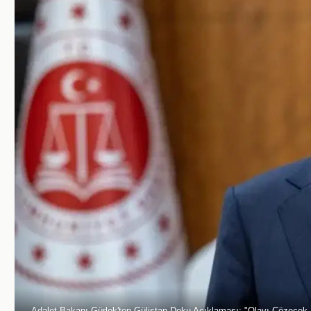
Adalet Bakanı Gürlek'ten Gülistan Doku Açıklaması: "Olayı Çözecek 