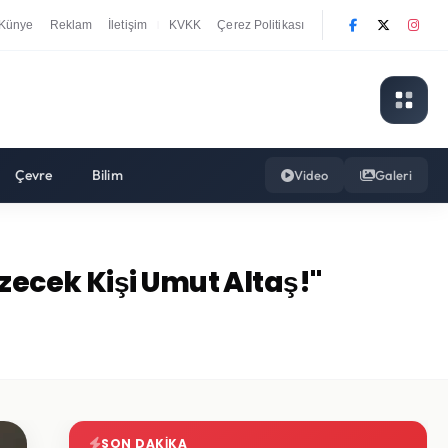
Künye
Reklam
İletişim
KVKK
Çerez Politikası
|
Çevre
Bilim
Video
Galeri
zecek Kişi Umut Altaş!"
SON DAKIKA