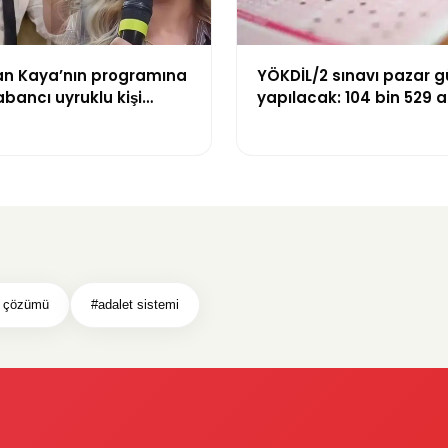
n Kaya’nın programına
YÖKDİL/2 sınavı pazar 
abancı uyruklu kişi
yapılacak: 104 bin 529 
zni olmadığı
dökecek
yle gözaltına alındı
y çözümü
#adalet sistemi