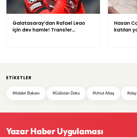
Galatasaray’dan Rafael Leao
Hasan Ca
için dev hamle! Transfer
katılan y
görüşmeleri başladı
çalışma i
gerekçesi
ETIKETLER
#Adalet Bakanı
#Gülistan Doku
#Umut Altaş
#ola
Yazar Haber Uygulaması