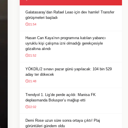
Galatasaray’dan Rafael Leao için dev hamle! Transfer
görüşmeleri başladı
21:54
Hasan Can Kaya’nın programına katılan yabancı
uyruklu kişi çalışma izni olmadığı gerekçesiyle
gözaltına alındı
21:52
YÖKDİL/2 sınavı pazar günü yapılacak: 104 bin 529
aday ter dökecek
21:48
Trendyol 1. Lig’de perde açıldı: Manisa FK
deplasmanda Boluspor’u mağlup etti
22:02
Demi Rose uzun süre sonra ortaya çıktı! Plaj
görüntüleri gündem oldu