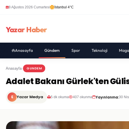
8 Ağustos 2026 Cumartesi
İstanbul 4°C
Yazar Haber
Anasayfa
Gündem
Spor
Teknoloji
Maga
GUNDEM
Anasayfa
Adalet Bakanı Gürlek'ten Güli
E
Yazar Medya
Yayınlanma:
5 dk okuma
407 okunma
30 Ni