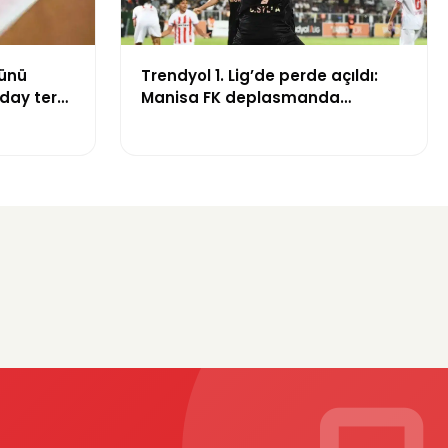
günü
Trendyol 1. Lig’de perde açıldı:
aday ter
Manisa FK deplasmanda
Boluspor’u mağlup etti