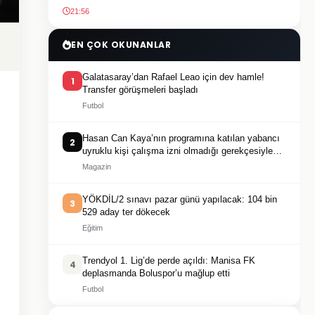
21:56
EN ÇOK OKUNANLAR
Galatasaray’dan Rafael Leao için dev hamle!
1
Transfer görüşmeleri başladı
Futbol
Hasan Can Kaya’nın programına katılan yabancı
2
uyruklu kişi çalışma izni olmadığı gerekçesiyle
gözaltına alındı
Magazin
YÖKDİL/2 sınavı pazar günü yapılacak: 104 bin
3
529 aday ter dökecek
Eğitim
Trendyol 1. Lig’de perde açıldı: Manisa FK
4
deplasmanda Boluspor’u mağlup etti
Futbol