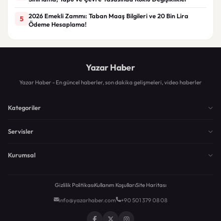
2026 Emekli Zammı: Taban Maaş Bilgileri ve 20 Bin Lira
5
Ödeme Hesaplama!
Yazar Haber
Yazar Haber - En güncel haberler, son dakika gelişmeleri, video haberler
Kategoriler
Servisler
Kurumsal
Gizlilik Politikası
Kullanım Koşulları
Site Haritası
info@yazarhaber.com
+90 501 379 08 08