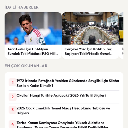
İLGILI HABERLER
Arda Güler İçin 115 Milyon
Çerçeve Yasa İçin Kritik Süreç
İst
Euroluk Teklif İddiası! PSG Milli
Başlıyor: Teklif Meclis Genel
Yol
Yıldızın Peşinde
Kurulu’nda Görüşülecek
Yar
EN ÇOK OKUNANLAR
1972 İrlanda Fotoğrafı Yeniden Gündemde Sevgilisi İçin Silaha
1
Sarılan Kadın Kimdir?
Okullar Hangi Tarihte Açılacak? 2026 Yılı Tatil Bilgileri
2
2026 Ocak Emeklilik Temel Maaş Hesaplama Tablosu ve
3
Bilgileri
Torba Kanun Komisyonu Onayladı: Yüksek Aidatlara
4
Sınırlama, Tapu ve Çevre Yasasında Köklü Değişiklikler