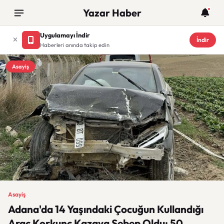
Yazar Haber
Uygulamayı İndir
İndir
Haberleri anında takip edin
Asayiş
Asayiş
Adana'da 14 Yaşındaki Çocuğun Kullandığı
Araç Korkunç Kazaya Sebep Oldu: 50