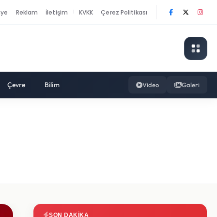
nye
Reklam
İletişim
KVKK
Çerez Politikası
|
Çevre
Bilim
Video
Galeri
SON DAKIKA