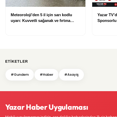
Meteoroloji'den 5 il için sarı kodlu
Yazar TV’d
uyarı: Kuvvetli sağanak ve fırtına
Sponsorlu İ
geliyor
Güncellend
ETIKETLER
#Gundem
#Haber
#Asayiş
Yazar Haber Uygulaması
Mobil uygulamamızı indirin, son dakika haberlerinden ilk siz haber