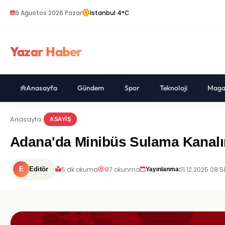
9 Ağustos 2026 Pazar
İstanbul 4°C
Yazar Haber
Anasayfa
Gündem
Spor
Teknoloji
Maga
Anasayfa
ASAYIŞ
Adana'da Minibüs Sulama Kanalın
5 dk okuma
87 okunma
11.12.2025 08:5
E
Editör
Yayınlanma: