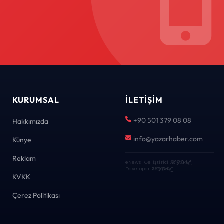
KURUMSAL
İLETIŞIM
+90 501 379 08 08
Hakkımızda
info@yazarhaber.com
Künye
Reklam
eNews · Geliştirici
KEYDAL
·
Developer
KEYDAL
KVKK
Çerez Politikası