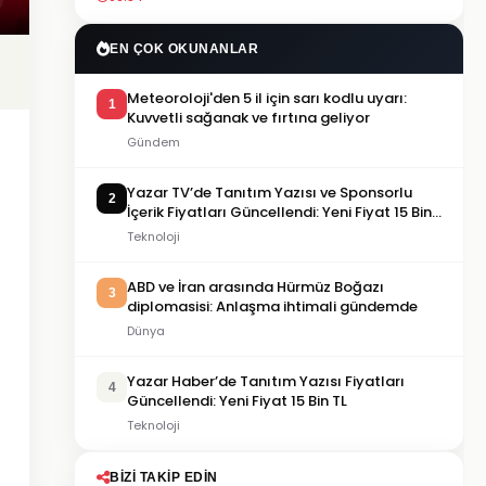
EN ÇOK OKUNANLAR
Meteoroloji'den 5 il için sarı kodlu uyarı:
1
Kuvvetli sağanak ve fırtına geliyor
Gündem
Yazar TV’de Tanıtım Yazısı ve Sponsorlu
2
İçerik Fiyatları Güncellendi: Yeni Fiyat 15 Bin
TL
Teknoloji
ABD ve İran arasında Hürmüz Boğazı
3
diplomasisi: Anlaşma ihtimali gündemde
Dünya
Yazar Haber’de Tanıtım Yazısı Fiyatları
4
Güncellendi: Yeni Fiyat 15 Bin TL
Teknoloji
BIZI TAKIP EDIN