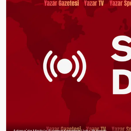
Adana'da Minibüs Sulama Kanalına Uçtu: 18 Yaralı