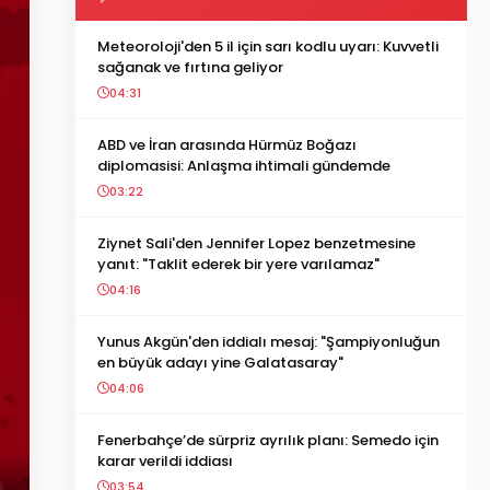
Meteoroloji'den 5 il için sarı kodlu uyarı: Kuvvetli
sağanak ve fırtına geliyor
04:31
ABD ve İran arasında Hürmüz Boğazı
diplomasisi: Anlaşma ihtimali gündemde
03:22
Ziynet Sali'den Jennifer Lopez benzetmesine
yanıt: "Taklit ederek bir yere varılamaz"
04:16
Yunus Akgün'den iddialı mesaj: "Şampiyonluğun
en büyük adayı yine Galatasaray"
04:06
Fenerbahçe’de sürpriz ayrılık planı: Semedo için
karar verildi iddiası
03:54