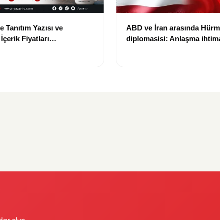
e Tanıtım Yazısı ve
ABD ve İran arasında Hür
çerik Fiyatları
diplomasisi: Anlaşma ihtima
i: Yeni Fiyat 15 Bin TL
gündemde
dar olun.