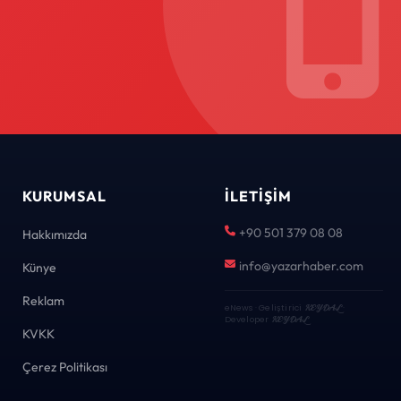
KURUMSAL
İLETIŞIM
+90 501 379 08 08
Hakkımızda
info@yazarhaber.com
Künye
Reklam
eNews · Geliştirici
KEYDAL
·
Developer
KEYDAL
KVKK
Çerez Politikası