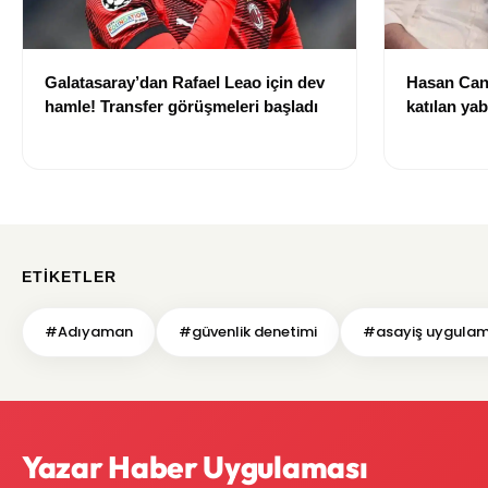
Galatasaray’dan Rafael Leao için dev
Hasan Can
hamle! Transfer görüşmeleri başladı
katılan ya
izni olmad
alındı
ETIKETLER
#Adıyaman
#güvenlik denetimi
#asayiş uygulam
Yazar Haber Uygulaması