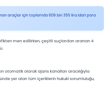
an araçlar için toplamda 609 bin 355 lira idari para
fikten men edilirken, çeşitli suçlardan aranan 4
ü.
ın otomatik olarak ajans kanalları aracılığıyla
e yer alan tüm içeriklerin hukuki sorumluluğu,