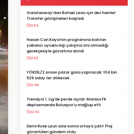
Galatasaray’dan Rafael Leao için dev hamle!
Transfer görüşmeleri başladı
21:54
Hasan Can Kaya’nın programına katılan
yabancı uyruklu kişi çalışma izni olmadığı
gerekçesiyle gözaltına alındı
21:52
YÖKDİL/2 sınavı pazar günü yapılacak: 104 bin
529 aday ter dökecek
21:48
Trendyol 1. Lig’de perde açıldı: Manisa FK
deplasmanda Boluspor’u mağlup etti
22:02
Demi Rose uzun süre sonra ortaya çıktı! Plaj
görüntüleri gündem oldu