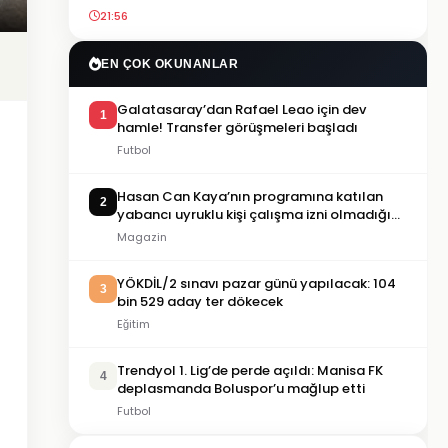
21:56
EN ÇOK OKUNANLAR
Galatasaray’dan Rafael Leao için dev
1
hamle! Transfer görüşmeleri başladı
Futbol
Hasan Can Kaya’nın programına katılan
2
yabancı uyruklu kişi çalışma izni olmadığı
gerekçesiyle gözaltına alındı
Magazin
YÖKDİL/2 sınavı pazar günü yapılacak: 104
3
bin 529 aday ter dökecek
Eğitim
Trendyol 1. Lig’de perde açıldı: Manisa FK
4
deplasmanda Boluspor’u mağlup etti
Futbol