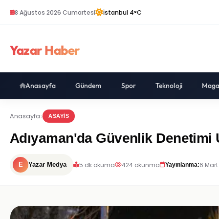
8 Ağustos 2026 Cumartesi
İstanbul 4°C
Yazar Haber
Anasayfa
Gündem
Spor
Teknoloji
Maga
Anasayfa
ASAYIS
Adıyaman'da Güvenlik Denetimi 
5 dk okuma
424 okunma
6 Mart
E
Yazar Medya
Yayınlanma: