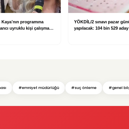
 Kaya’nın programına
YÖKDİL/2 sınavı pazar gün
bancı uyruklu kişi çalışma
yapılacak: 104 bin 529 aday
ığı gerekçesiyle gözaltına
dökecek
ası
#emniyet müdürlüğü
#suç önleme
#genel bilg