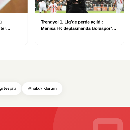
ü
Trendyol 1. Lig’de perde açıldı:
 ter
Manisa FK deplasmanda Boluspor’u
mağlup etti
i tespiti
#hukuki durum