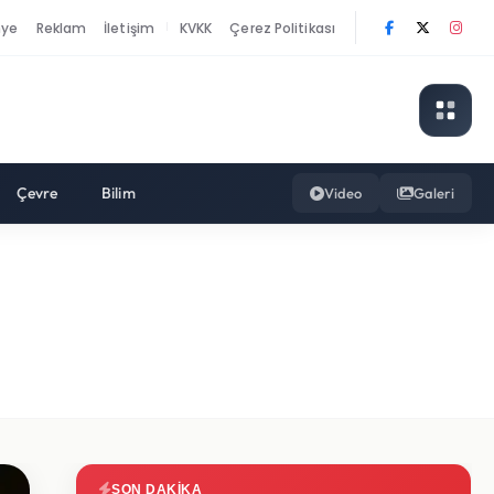
nye
Reklam
İletişim
KVKK
Çerez Politikası
|
Çevre
Bilim
Video
Galeri
SON DAKIKA