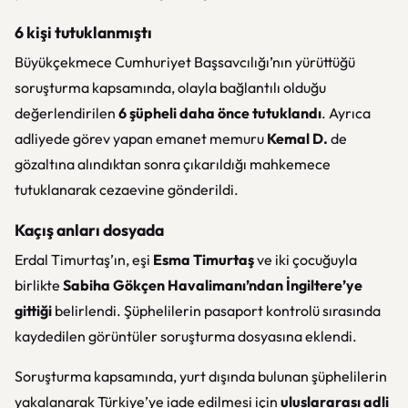
6 kişi tutuklanmıştı
Büyükçekmece Cumhuriyet Başsavcılığı’nın yürüttüğü
soruşturma kapsamında, olayla bağlantılı olduğu
değerlendirilen
6 şüpheli daha önce tutuklandı
. Ayrıca
adliyede görev yapan emanet memuru
Kemal D.
de
gözaltına alındıktan sonra çıkarıldığı mahkemece
tutuklanarak cezaevine gönderildi.
Kaçış anları dosyada
Erdal Timurtaş’ın, eşi
Esma Timurtaş
ve iki çocuğuyla
birlikte
Sabiha Gökçen Havalimanı’ndan İngiltere’ye
gittiği
belirlendi. Şüphelilerin pasaport kontrolü sırasında
kaydedilen görüntüler soruşturma dosyasına eklendi.
Soruşturma kapsamında, yurt dışında bulunan şüphelilerin
yakalanarak Türkiye’ye iade edilmesi için
uluslararası adli