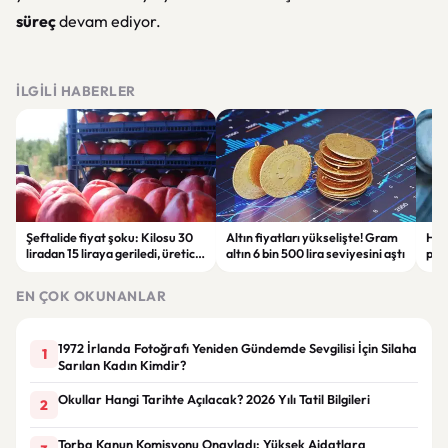
süreç
devam ediyor.
İLGILI HABERLER
Şeftalide fiyat şoku: Kilosu 30
Altın fiyatları yükselişte! Gram
Hür
liradan 15 liraya geriledi, üretici
altın 6 bin 500 lira seviyesini aştı
piy
zor durumda
küre
EN ÇOK OKUNANLAR
1972 İrlanda Fotoğrafı Yeniden Gündemde Sevgilisi İçin Silaha
1
Sarılan Kadın Kimdir?
Okullar Hangi Tarihte Açılacak? 2026 Yılı Tatil Bilgileri
2
Torba Kanun Komisyonu Onayladı: Yüksek Aidatlara