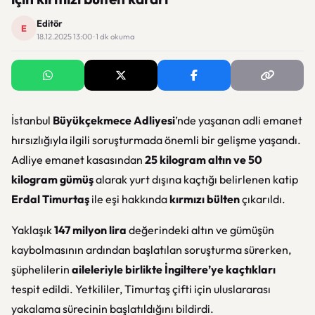
Editör
E
18.12.2025 13:00 · 1 dk okuma
İstanbul
Büyükçekmece Adliyesi
’nde yaşanan adli emanet
hırsızlığıyla ilgili soruşturmada önemli bir gelişme yaşandı.
Adliye emanet kasasından
25 kilogram altın ve 50
kilogram gümüş
alarak yurt dışına kaçtığı belirlenen katip
Erdal Timurtaş
ile eşi hakkında
kırmızı bülten
çıkarıldı.
Yaklaşık
147 milyon lira
değerindeki altın ve gümüşün
kaybolmasının ardından başlatılan soruşturma sürerken,
şüphelilerin
aileleriyle birlikte İngiltere’ye kaçtıkları
tespit edildi. Yetkililer, Timurtaş çifti için uluslararası
yakalama sürecinin başlatıldığını bildirdi.