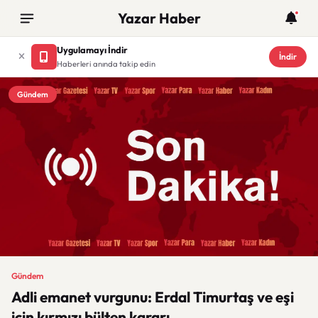
Yazar Haber
Uygulamayı İndir
İndir
Haberleri anında takip edin
Gündem
Gündem
Adli emanet vurgunu: Erdal Timurtaş ve eşi
için kırmızı bülten kararı