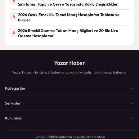
3
Sınırlama, Tapu ve Çevre Yasasında Köklü Değişiklikler
2026 Ocak Emeklilik Temel Maaş Hesaplama Tablosu ve
4
Bilgileri
2026 Emekli Zammı: Taban Maaş Bilgileri ve 20 Bin Lira
5
Ödeme Hesaplama!
Yazar Haber
Yazar Haber - En güncel haberler, son dakika gelişmeleri, video haberler
Kategoriler
Servisler
Kurumsal
Gizlilik Politikası
Kullanım Koşulları
Site Haritası