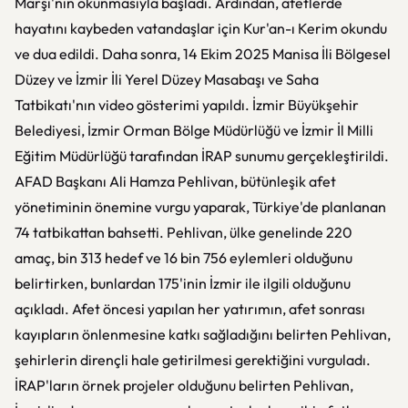
Marşı'nın okunmasıyla başladı. Ardından, afetlerde
hayatını kaybeden vatandaşlar için Kur'an-ı Kerim okundu
ve dua edildi. Daha sonra, 14 Ekim 2025 Manisa İli Bölgesel
Düzey ve İzmir İli Yerel Düzey Masabaşı ve Saha
Tatbikatı'nın video gösterimi yapıldı. İzmir Büyükşehir
Belediyesi, İzmir Orman Bölge Müdürlüğü ve İzmir İl Milli
Eğitim Müdürlüğü tarafından İRAP sunumu gerçekleştirildi.
AFAD Başkanı Ali Hamza Pehlivan, bütünleşik afet
yönetiminin önemine vurgu yaparak, Türkiye'de planlanan
74 tatbikattan bahsetti. Pehlivan, ülke genelinde 220
amaç, bin 313 hedef ve 16 bin 756 eylemleri olduğunu
belirtirken, bunlardan 175'inin İzmir ile ilgili olduğunu
açıkladı. Afet öncesi yapılan her yatırımın, afet sonrası
kayıpların önlenmesine katkı sağladığını belirten Pehlivan,
şehirlerin dirençli hale getirilmesi gerektiğini vurguladı.
İRAP'ların örnek projeler olduğunu belirten Pehlivan,