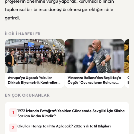
projelerin önemine vurgu yaparak, kurumsal bilincin
toplumsal bir bilince dönüştürülmesi gerektiğini dile
getirdi.
İLGILI HABERLER
Avrupa’ya Uçacak Yolcular
Vincenzo Italiano’dan Beşiktaş’a
Gra
Dikkat: Biyometrik Kontrollerde
Övgü: “Oyuncularım Ruhunu
Eko
Yeni Dönem Başladı
Ortaya Koydu”
İçin
EN ÇOK OKUNANLAR
1972 İrlanda Fotoğrafı Yeniden Gündemde Sevgilisi İçin Silaha
1
Sarılan Kadın Kimdir?
Okullar Hangi Tarihte Açılacak? 2026 Yılı Tatil Bilgileri
2