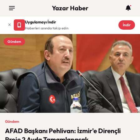
Yazar Haber
Uygulamayı İndir
İndir
Haberleri anında takip edin
Gündem
Gündem
AFAD Başkanı Pehlivan: İzmir'e Dirençli
Proje 2 Ayda Tamamlanacak