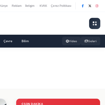
Künye
Reklam
İletişim
KVKK
Çerez Politikası
|
Çevre
Bilim
Video
Galeri
SON DAKIKA