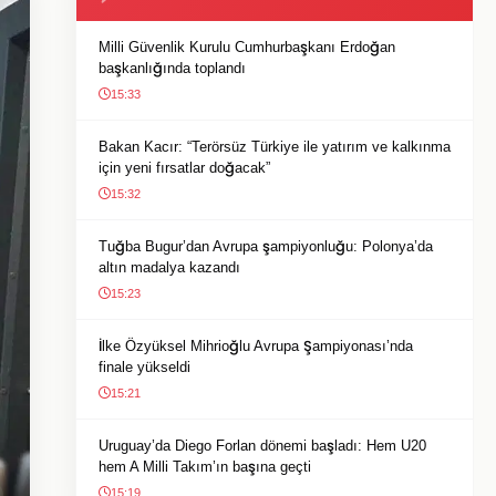
Milli Güvenlik Kurulu Cumhurbaşkanı Erdoğan
başkanlığında toplandı
15:33
Bakan Kacır: “Terörsüz Türkiye ile yatırım ve kalkınma
için yeni fırsatlar doğacak”
15:32
Tuğba Bugur’dan Avrupa şampiyonluğu: Polonya’da
altın madalya kazandı
15:23
İlke Özyüksel Mihrioğlu Avrupa Şampiyonası’nda
finale yükseldi
15:21
Uruguay’da Diego Forlan dönemi başladı: Hem U20
hem A Milli Takım’ın başına geçti
15:19