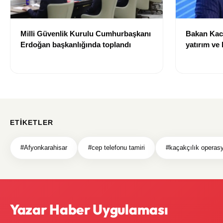
Milli Güvenlik Kurulu Cumhurbaşkanı
Bakan Kacı
Erdoğan başkanlığında toplandı
yatırım ve 
doğacak”
ETIKETLER
#Afyonkarahisar
#cep telefonu tamiri
#kaçakçılık operas
Yazar Haber Uygulaması