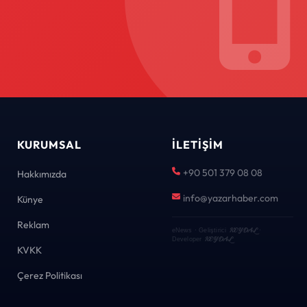
KURUMSAL
İLETIŞIM
+90 501 379 08 08
Hakkımızda
info@yazarhaber.com
Künye
Reklam
KEYDAL
eNews · Geliştirici
·
KEYDAL
Developer
KVKK
Çerez Politikası