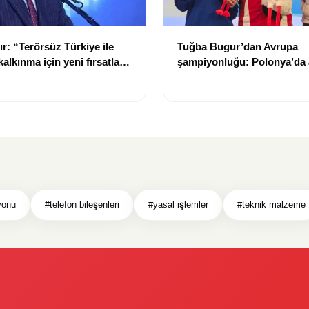
r: “Terörsüz Türkiye ile
Tuğba Bugur’dan Avrupa
kalkınma için yeni fırsatlar
şampiyonluğu: Polonya’da a
madalya kazandı
yonu
#telefon bileşenleri
#yasal işlemler
#teknik malzeme