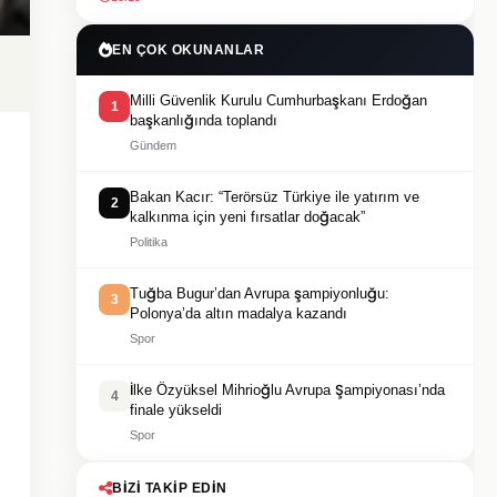
EN ÇOK OKUNANLAR
Milli Güvenlik Kurulu Cumhurbaşkanı Erdoğan
1
başkanlığında toplandı
Gündem
Bakan Kacır: “Terörsüz Türkiye ile yatırım ve
2
kalkınma için yeni fırsatlar doğacak”
Politika
Tuğba Bugur’dan Avrupa şampiyonluğu:
3
Polonya’da altın madalya kazandı
Spor
İlke Özyüksel Mihrioğlu Avrupa Şampiyonası’nda
4
finale yükseldi
Spor
BIZI TAKIP EDIN