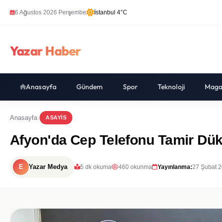
6 Ağustos 2026 Perşembe
İstanbul 4°C
Yazar Haber
Anasayfa
Gündem
Spor
Teknoloji
Maga
Anasayfa
ASAYIS
Afyon'da Cep Telefonu Tamir Dü
E
Yazar Medya
5 dk okuma
460 okunma
Yayınlanma:
27 Şubat 2