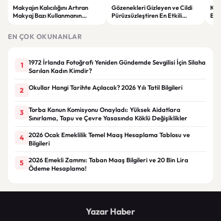
Makyajın Kalıcılığını Artıran
Gözenekleri Gizleyen ve Cildi
Koc
Makyaj Bazı Kullanmanın
Pürüzsüzleştiren En Etkili
Esk
Faydaları
Makyaj Bazı Önerileri
EN ÇOK OKUNANLAR
1972 İrlanda Fotoğrafı Yeniden Gündemde Sevgilisi İçin Silaha
1
Sarılan Kadın Kimdir?
Okullar Hangi Tarihte Açılacak? 2026 Yılı Tatil Bilgileri
2
Torba Kanun Komisyonu Onayladı: Yüksek Aidatlara
3
Sınırlama, Tapu ve Çevre Yasasında Köklü Değişiklikler
2026 Ocak Emeklilik Temel Maaş Hesaplama Tablosu ve
4
Bilgileri
2026 Emekli Zammı: Taban Maaş Bilgileri ve 20 Bin Lira
5
Ödeme Hesaplama!
Yazar Haber