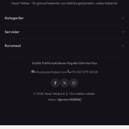
Yazar Haber - En güncel haberler, son dakika gelişmeleri, video haberler
Kategoriler
Servisler
Kurumsal
Gizlilik Politikası
Kullanım Koşulları
Site Haritası
info@yazarhaber.com
+90 501 379 08 08
© 2026 Yazar Medya A.Ş. Tüm hakları saklıdır.
Egemen KEYDAL
eNews |