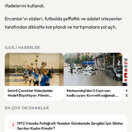
ifadelerini kullandı.
Ercanlar’ın sözleri, futbolda şeffaflık ve adalet isteyenler
tarafından dikkatle karşılandı ve tartışmalara yol açtı.
İLGILI HABERLER
İzmirli Çocuklar Voleybolda
Meteoroloji'den 5 il için sarı
Yaz
Hedef Büyütüyor: Filenin
kodlu uyarı: Kuvvetli sağanak
Spon
Sultanları İlham Kaynağı Oldu
ve fırtına geliyor
Günc
EN ÇOK OKUNANLAR
1972 İrlanda Fotoğrafı Yeniden Gündemde Sevgilisi İçin Silaha
1
Sarılan Kadın Kimdir?