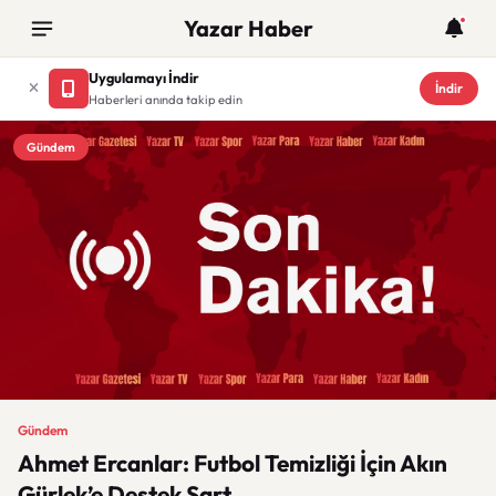
Yazar Haber
Uygulamayı İndir
İndir
Haberleri anında takip edin
Gündem
Gündem
Ahmet Ercanlar: Futbol Temizliği İçin Akın
Gürlek’e Destek Şart