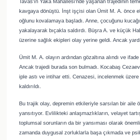
Tavas'ın Yaka Mahallesi'nde yaşanan trajedinin tem
kavgaya dönüştü. İnşt işçisi olan Ümit M. A. önce el
oğlunu kovalamaya başladı. Anne, çocuğunu kucağın
yakalayarak bıçakla saldırdı. Büşra A. ve küçük Hal
üzerine sağlık ekipleri olay yerine geldi. Ancak yar
Ümit M. A. olayın ardından gözaltına alındı ve ifade
Ancak trajedi burada son bulmadı. Kocabaş Cezaevi'
iple astı ve intihar etti. Cenazesi, incelenmek üz
kaldırıldı.
Bu trajik olay, depremin etkileriyle sarsılan bir ail
yansıtıyor. Evlilikteki anlaşmazlıkların, velayet tar
toplumsal sorunların da bir yansıması olarak önemli 
zamanda duygusal zorluklarla başa çıkmada ve psik