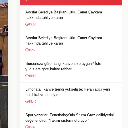
Avcılar Belediye Başkanı Utku Caner Çaykara
hakkında tahliye kararı
15:58
Avcılar Belediye Başkanı Utku Caner Çaykara
hakkında tahliye kararı
15:53
Burcunuza göre hangi kahve size uygun? İşte
yıldızlara göre kahve rehberi
15:50
Limonatalı kahve trendi yükselişte: Ferahlatıcı yeni
nesil kahve deneyimi
15:48
Spor yazarları Fenerbahçe’nin Sturm Graz galibiyetini
değerlendirdi: “Takım sistemi oturuyor”
15:43