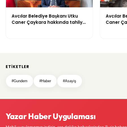
Avcılar Belediye Başkanı Utku
Avcılar B
Caner Çaykara hakkında tahliye
Caner Ça
kararı
kararı
ETIKETLER
#Gundem
#Haber
#Asayiş
Yazar Haber Uygulaması
Mobil uygulamamızı indirin, son dakika haberlerinden ilk siz haber