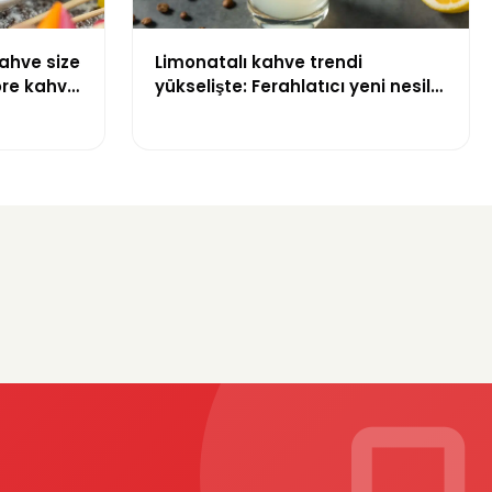
ahve size
Limonatalı kahve trendi
öre kahve
yükselişte: Ferahlatıcı yeni nesil
kahve deneyimi