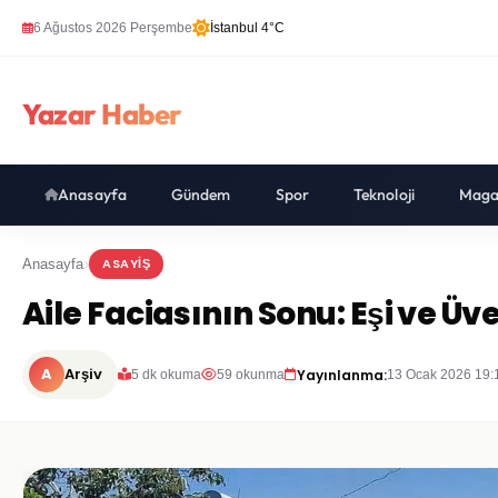
6 Ağustos 2026 Perşembe
İstanbul 4°C
Yazar Haber
Anasayfa
Gündem
Spor
Teknoloji
Maga
ASAYIŞ
Anasayfa
Aile Faciasının Sonu: Eşi ve Ü
A
Arşiv
Yayınlanma:
5 dk okuma
59 okunma
13 Ocak 2026 19: