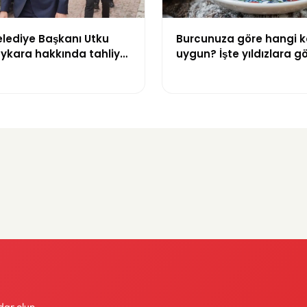
elediye Başkanı Utku
Burcunuza göre hangi k
ykara hakkında tahliye
uygun? İşte yıldızlara g
rehberi
dar olun.