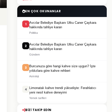
EN ÇOK OKUNANLAR
Avcılar Belediye Başkanı Utku Caner Çaykara
1
hakkında tahliye kararı
Politika
Avcılar Belediye Başkanı Utku Caner Çaykara
2
hakkında tahliye kararı
Gündem
Burcunuza göre hangi kahve size uygun? İşte
3
yıldızlara göre kahve rehberi
Astroloji
Limonatalı kahve trendi yükselişte: Ferahlatıcı
4
yeni nesil kahve deneyimi
Yemek tarifleri
BIZI TAKIP EDIN