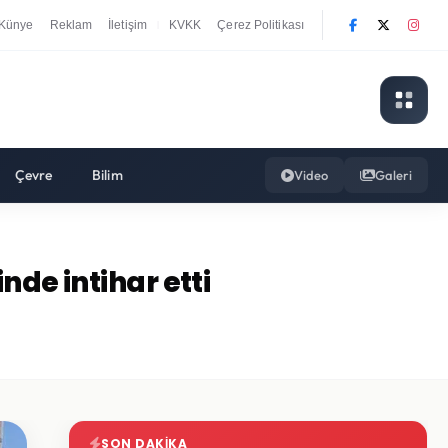
Künye
Reklam
İletişim
KVKK
Çerez Politikası
|
Çevre
Bilim
Video
Galeri
nde intihar etti
SON DAKIKA