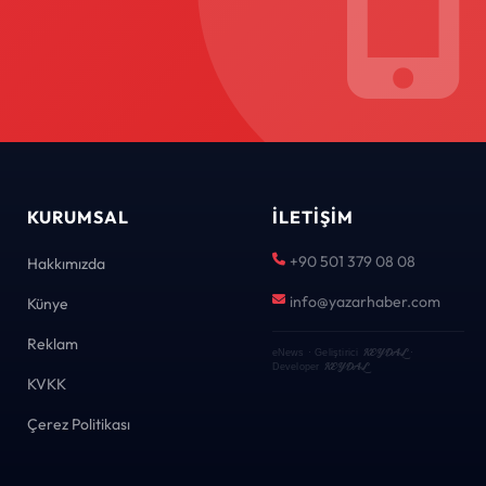
KURUMSAL
İLETIŞIM
+90 501 379 08 08
Hakkımızda
info@yazarhaber.com
Künye
Reklam
KEYDAL
eNews · Geliştirici
·
KEYDAL
Developer
KVKK
Çerez Politikası