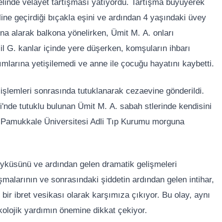
elinde velayet tartışması yatıyordu. Tartışma büyüyerek
ine geçirdiği bıçakla eşini ve ardından 4 yaşındaki üvey
a alarak balkona yönelirken, Ümit M. A. onları
il G. kanlar içinde yere düşerken, komşuların ihbarı
dımlarına yetişilemedi ve anne ile çocuğu hayatını kaybetti.
 işlemleri sonrasında tutuklanarak cezaevine gönderildi.
nde tutuklu bulunan Ümit M. A. sabah stlerinde kendisini
ere Pamukkale Üniversitesi Adli Tıp Kurumu morguna
e öyküsünü ve ardından gelen dramatik gelişmeleri
tışmalarının ve sonrasındaki şiddetin ardından gelen intihar,
bir ibret vesikası olarak karşımıza çıkıyor. Bu olay, aynı
olojik yardımın önemine dikkat çekiyor.