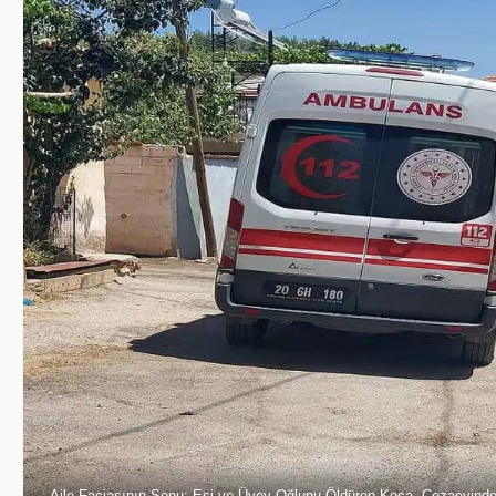
Aile Faciasının Sonu: Eşi ve Üvey Oğlunu Öldüren Koca, Cezaevinde i