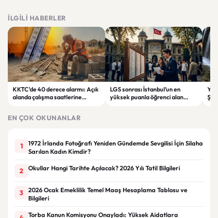
İLGILI HABERLER
KKTC’de 40 derece alarmı: Açık
LGS sonrası İstanbul’un en
Yahy
alanda çalışma saatlerine
yüksek puanla öğrenci alan
Şel
sıcaklık düzenlemesi
liseleri belli oldu
rota
EN ÇOK OKUNANLAR
1972 İrlanda Fotoğrafı Yeniden Gündemde Sevgilisi İçin Silaha
1
Sarılan Kadın Kimdir?
Okullar Hangi Tarihte Açılacak? 2026 Yılı Tatil Bilgileri
2
2026 Ocak Emeklilik Temel Maaş Hesaplama Tablosu ve
3
Bilgileri
Torba Kanun Komisyonu Onayladı: Yüksek Aidatlara
4