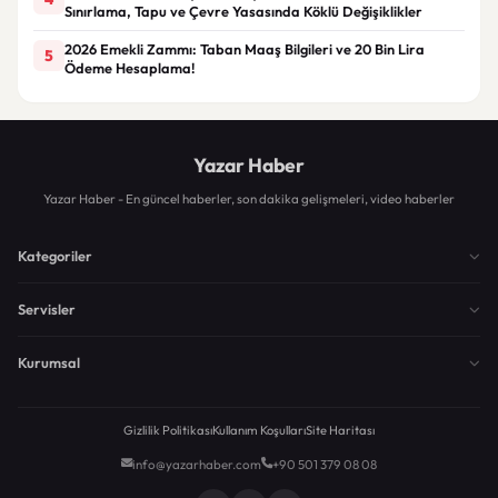
Sınırlama, Tapu ve Çevre Yasasında Köklü Değişiklikler
2026 Emekli Zammı: Taban Maaş Bilgileri ve 20 Bin Lira
5
Ödeme Hesaplama!
Yazar Haber
Yazar Haber - En güncel haberler, son dakika gelişmeleri, video haberler
Kategoriler
Servisler
Kurumsal
Gizlilik Politikası
Kullanım Koşulları
Site Haritası
info@yazarhaber.com
+90 501 379 08 08