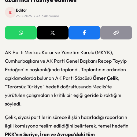
Editör
E
23.12.2025 17:47 · 3 dk okuma
AK Parti Merkez Karar ve Yönetim Kurulu (MKYK),
Cumhurbaşkanı ve AK Parti Genel Başkanı Recep Tayyip
Erdoğan’ın başkanlığında toplandı. Toplantının ardından
açıklamalarda bulunan AK Parti Sözcüsü
Ömer Çelik
,
“Terörsüz Türkiye” hedefi doğrultusunda Meclis’te
yürütülen çalışmaların kritik bir eşiği geride bıraktığını
söyledi.
Çelik, siyasi partilerin sürece ilişkin hazırladığı raporların
ilgili komisyona teslim edildiğini belirterek, temel hedefin
PKK’nın Suriye, İran ve Avrupa’daki tüm