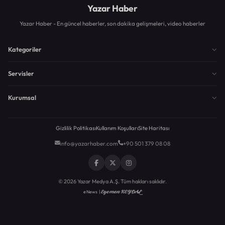
Yazar Haber
Yazar Haber - En güncel haberler, son dakika gelişmeleri, video haberler
Kategoriler
Servisler
Kurumsal
Gizlilik Politikası
Kullanım Koşulları
Site Haritası
info@yazarhaber.com
+90 501 379 08 08
© 2026 Yazar Medya A.Ş. Tüm hakları saklıdır.
Egemen KEYDAL
eNews |