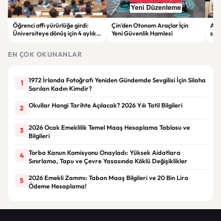
Öğrenci affı yürürlüğe girdi:
Çin’den Otonom Araçlar İçin
Afy
Üniversiteye dönüş için 4 aylık
Yeni Güvenlik Hamlesi
sürd
başvuru süresi başladı
EKO
EN ÇOK OKUNANLAR
1972 İrlanda Fotoğrafı Yeniden Gündemde Sevgilisi İçin Silaha
1
Sarılan Kadın Kimdir?
Okullar Hangi Tarihte Açılacak? 2026 Yılı Tatil Bilgileri
2
2026 Ocak Emeklilik Temel Maaş Hesaplama Tablosu ve
3
Bilgileri
Torba Kanun Komisyonu Onayladı: Yüksek Aidatlara
4
Sınırlama, Tapu ve Çevre Yasasında Köklü Değişiklikler
2026 Emekli Zammı: Taban Maaş Bilgileri ve 20 Bin Lira
5
Ödeme Hesaplama!