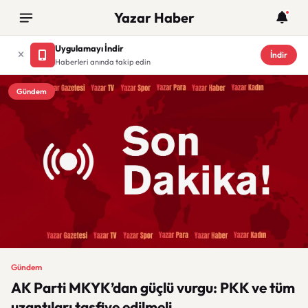
Yazar Haber
Uygulamayı İndir
İndir
Haberleri anında takip edin
Gündem
Gündem
AK Parti MKYK’dan güçlü vurgu: PKK ve tüm
uzantıları tasfiye edilmeli