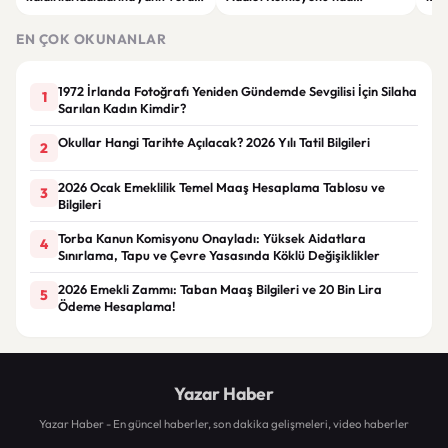
“Rutin tedavim için buradayım”
görüşülüyor
tek
gör
EN ÇOK OKUNANLAR
1972 İrlanda Fotoğrafı Yeniden Gündemde Sevgilisi İçin Silaha
1
Sarılan Kadın Kimdir?
Okullar Hangi Tarihte Açılacak? 2026 Yılı Tatil Bilgileri
2
2026 Ocak Emeklilik Temel Maaş Hesaplama Tablosu ve
3
Bilgileri
Torba Kanun Komisyonu Onayladı: Yüksek Aidatlara
4
Sınırlama, Tapu ve Çevre Yasasında Köklü Değişiklikler
2026 Emekli Zammı: Taban Maaş Bilgileri ve 20 Bin Lira
5
Ödeme Hesaplama!
Yazar Haber
Yazar Haber - En güncel haberler, son dakika gelişmeleri, video haberler