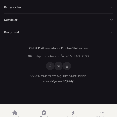
Kategoriler
Servisler
Kurumsal
Gizlilik Politikası
Kullanım Koşulları
Site Haritası
info@yazarhaber.com
+90 501 379 08 08
© 2026 Yazar Medya A.Ş. Tüm hakları saklıdır.
Egemen KEYDAL
eNews |