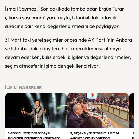
İsmail Saymaz, "Son dakikada tombaladan Ergün Turan
çıkarsa şaşırmam" yorumuyla, İstanbul'daki adaylık
sürecine dair kendi değerlendirmesini de paylaşıyor.
31 Mart'taki yerel seçimler öncesinde AK Parti'nin Ankara
ve İstanbul'daki aday tercihleri merak konusu olmaya
devam ederken, kulislerdeki bilgiler ve değerlendirmeler,
seçim atmosferini şimdiden şekillendiriyor.
İLGILI HABERLER
Serdar Ortaç hastaneye
‘Çerçeve yasa’ teklifi TBMM
Ter
kaldırıldı iddialarına yanıt verdi:
Adalet Komisyonu’nda
kri