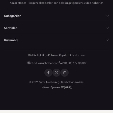
Yazar Haber - En güncel haberler, son dakika gelişmeleri, video haberler
Kategoriler
Servisler
Kurumsal
Gizlilik Politikası
Kullanım Koşulları
Site Haritası
info@yazarhaber.com
+90 501 379 08 08
© 2026 Yazar Medya A.Ş. Tüm hakları saklıdır.
Egemen KEYDAL
eNews |