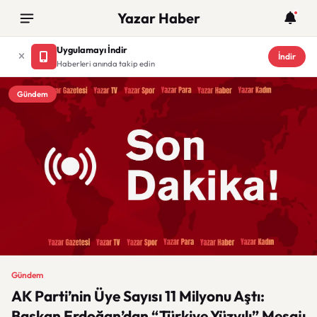
Yazar Haber
Uygulamayı İndir
İndir
Haberleri anında takip edin
Gündem
Gündem
AK Parti’nin Üye Sayısı 11 Milyonu Aştı:
Başkan Erdoğan’dan “Türkiye Yüzyılı” Mesajı