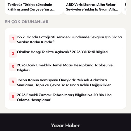
Terörsüz Türkiye sürecinde
ABD Verisi Sonrası Altın Rekor
Bolu
kritik aşama! Çerçeve Yasa
Seviyelere Yaklaştı: Gram Altın
haya
teklifinde maddeler
6 Bin 700 TL Sınırında
yar
görüşülmeye başlandı
EN ÇOK OKUNANLAR
1972 İrlanda Fotoğrafı Yeniden Gündemde Sevgilisi İçin Silaha
1
Sarılan Kadın Kimdir?
Okullar Hangi Tarihte Açılacak? 2026 Yılı Tatil Bilgileri
2
2026 Ocak Emeklilik Temel Maaş Hesaplama Tablosu ve
3
Bilgileri
Torba Kanun Komisyonu Onayladı: Yüksek Aidatlara
4
Sınırlama, Tapu ve Çevre Yasasında Köklü Değişiklikler
2026 Emekli Zammı: Taban Maaş Bilgileri ve 20 Bin Lira
5
Ödeme Hesaplama!
Yazar Haber