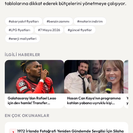
tablolarına dikkat ederek bütçelerini yönetmeye çalışıyor.
#akaryakıt fiyatları
#benzin zammı
#motorin indirim
#LPG fiyatları
#7 Mayıs 2026
#güncel fiyatlar
#enerji maliyetleri
İLGILI HABERLER
Galatasaray’dan Rafael Leao
Hasan Can Kaya’nın programına
YÖK
için dev hamle! Transfer
katılan yabancı uyruklu kişi
yap
görüşmeleri başladı
çalışma izni olmadığı
dök
gerekçesiyle gözaltına alındı
EN ÇOK OKUNANLAR
1972 İrlanda Fotoğrafı Yeniden Gündemde Sevgilisi İçin Silaha
1