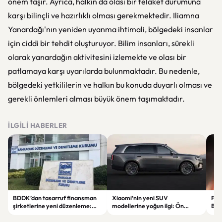
önem taşır. Ayrıca, halkın da olası bir felaket durumuna
karşı bilinçli ve hazırlıklı olması gerekmektedir. Iliamna
Yanardağı'nın yeniden uyanma ihtimali, bölgedeki insanlar
için ciddi bir tehdit oluşturuyor. Bilim insanları, sürekli
olarak yanardağın aktivitesini izlemekte ve olası bir
patlamaya karşı uyarılarda bulunmaktadır. Bu nedenle,
bölgedeki yetkililerin ve halkın bu konuda duyarlı olması ve
gerekli önlemleri alması büyük önem taşımaktadır.
İLGILI HABERLER
BDDK’dan tasarruf finansman
Xiaomi’nin yeni SUV
Fati
şirketlerine yeni düzenleme:
modellerine yoğun ilgi: Ön
Beş
Sözleşme limitleri değişti
siparişler 100 bini geçti
ser
göre