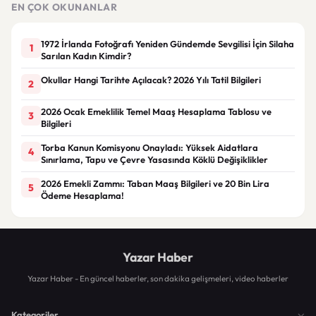
EN ÇOK OKUNANLAR
1972 İrlanda Fotoğrafı Yeniden Gündemde Sevgilisi İçin Silaha
1
Sarılan Kadın Kimdir?
Okullar Hangi Tarihte Açılacak? 2026 Yılı Tatil Bilgileri
2
2026 Ocak Emeklilik Temel Maaş Hesaplama Tablosu ve
3
Bilgileri
Torba Kanun Komisyonu Onayladı: Yüksek Aidatlara
4
Sınırlama, Tapu ve Çevre Yasasında Köklü Değişiklikler
2026 Emekli Zammı: Taban Maaş Bilgileri ve 20 Bin Lira
5
Ödeme Hesaplama!
Yazar Haber
Yazar Haber - En güncel haberler, son dakika gelişmeleri, video haberler
Kategoriler