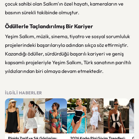
çocuk sahibi olan Salkım'ın özel hayatı, kameraların ve
basının sürekli takibinde olmuştur.
Ödüllerle Taçlandırılmış Bir Kariyer
Yeşim Salkım, müzik, sinema, tiyatro ve sosyal sorumluluk
projelerindeki başarılarıyla adından sıkça söz ettirmiştir.
Kazandığı ödüller, sürdürdüğü başarılı kariyeri ve geniş
kapsamlı projeleriyle Yeşim Salkım, Türk sanatının parıltılı
yıldızlarından biri olmaya devam etmektedir.
İLGILI HABERLER
Plajda Zarif ve Şık Görünüm:
2026 Kadın Plaj Giyim Trendleri:
Güz