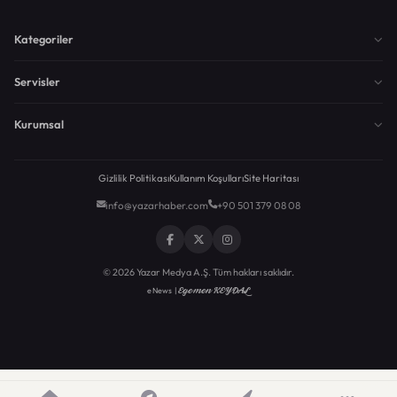
Kategoriler
Servisler
Kurumsal
Gizlilik Politikası
Kullanım Koşulları
Site Haritası
info@yazarhaber.com
+90 501 379 08 08
© 2026 Yazar Medya A.Ş. Tüm hakları saklıdır.
Egemen KEYDAL
eNews |