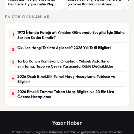
Her Tarza Uygun Kadın Plaj
Şıklık ve Konforu Bir Araya
Dön
Giyim Önerileri
Getiren Modeller
Bakı
Çöz
EN ÇOK OKUNANLAR
1972 İrlanda Fotoğrafı Yeniden Gündemde Sevgilisi İçin Silaha
1
Sarılan Kadın Kimdir?
Okullar Hangi Tarihte Açılacak? 2026 Yılı Tatil Bilgileri
2
Torba Kanun Komisyonu Onayladı: Yüksek Aidatlara
3
Sınırlama, Tapu ve Çevre Yasasında Köklü Değişiklikler
2026 Ocak Emeklilik Temel Maaş Hesaplama Tablosu ve
4
Bilgileri
2026 Emekli Zammı: Taban Maaş Bilgileri ve 20 Bin Lira
5
Ödeme Hesaplama!
Yazar Haber
Yazar Haber - En güncel haberler, son dakika gelişmeleri, video haberler