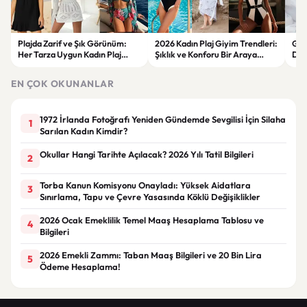
Plajda Zarif ve Şık Görünüm:
2026 Kadın Plaj Giyim Trendleri:
Güz
Her Tarza Uygun Kadın Plaj
Şıklık ve Konforu Bir Araya
Dön
Giyim Önerileri
Getiren Modeller
Bakı
Çöz
EN ÇOK OKUNANLAR
1972 İrlanda Fotoğrafı Yeniden Gündemde Sevgilisi İçin Silaha
1
Sarılan Kadın Kimdir?
Okullar Hangi Tarihte Açılacak? 2026 Yılı Tatil Bilgileri
2
Torba Kanun Komisyonu Onayladı: Yüksek Aidatlara
3
Sınırlama, Tapu ve Çevre Yasasında Köklü Değişiklikler
2026 Ocak Emeklilik Temel Maaş Hesaplama Tablosu ve
4
Bilgileri
2026 Emekli Zammı: Taban Maaş Bilgileri ve 20 Bin Lira
5
Ödeme Hesaplama!