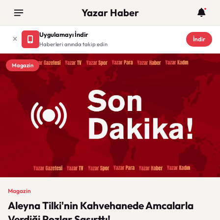
Yazar Haber
Uygulamayı İndir
İndir
Haberleri anında takip edin
Magazin
Magazin
Aleyna Tilki'nin Kahvehanede Amcalarla
Verdiği Pozlar Şaşırttı!