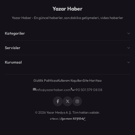
Yazar Haber
Yazar Haber - En güncel haberler, son dakika gelişmeleri, video haberler
Kategoriler
Servisler
Kurumsal
Gizlilik Politikası
Kullanım Koşulları
Site Haritası
info@yazarhaber.com
+90 501 379 08 08
© 2026 Yazar Medya A.Ş. Tüm hakları saklıdır.
Egemen KEYDAL
eNews |