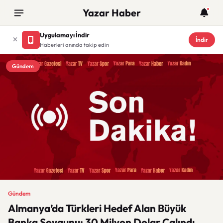
Yazar Haber
Uygulamayı İndir
İndir
Haberleri anında takip edin
Gündem
Gündem
Almanya’da Türkleri Hedef Alan Büyük
Banka Soygunu: 30 Milyon Dolar Çalındı