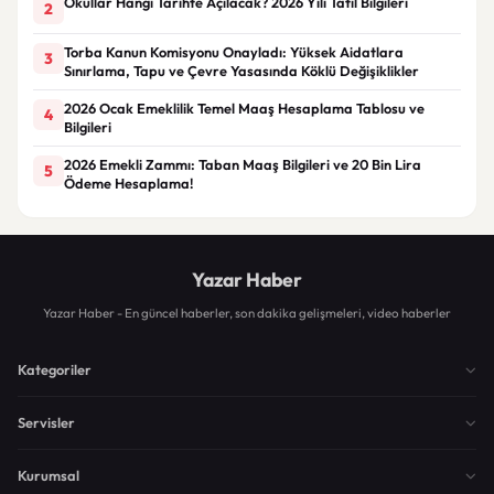
Okullar Hangi Tarihte Açılacak? 2026 Yılı Tatil Bilgileri
2
Torba Kanun Komisyonu Onayladı: Yüksek Aidatlara
3
Sınırlama, Tapu ve Çevre Yasasında Köklü Değişiklikler
2026 Ocak Emeklilik Temel Maaş Hesaplama Tablosu ve
4
Bilgileri
2026 Emekli Zammı: Taban Maaş Bilgileri ve 20 Bin Lira
5
Ödeme Hesaplama!
Yazar Haber
Yazar Haber - En güncel haberler, son dakika gelişmeleri, video haberler
Kategoriler
Servisler
Kurumsal