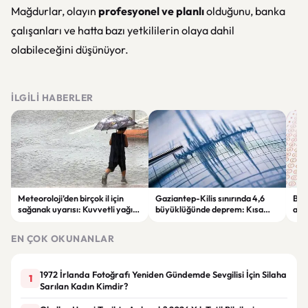
Mağdurlar, olayın
profesyonel ve planlı
olduğunu, banka
çalışanları ve hatta bazı yetkililerin olaya dahil
olabileceğini düşünüyor.
İLGILI HABERLER
Meteoroloji’den birçok il için
Gaziantep-Kilis sınırında 4,6
Bak
sağanak uyarısı: Kuvvetli yağış
büyüklüğünde deprem: Kısa
açı
ve rüzgâra dikkat
süreli panik yaşandı
değ
müf
EN ÇOK OKUNANLAR
1972 İrlanda Fotoğrafı Yeniden Gündemde Sevgilisi İçin Silaha
1
Sarılan Kadın Kimdir?