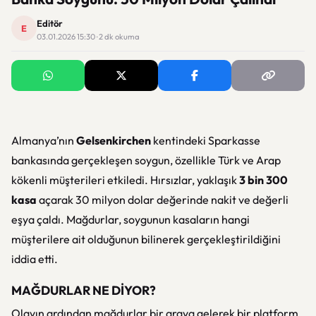
Editör
E
03.01.2026 15:30 · 2 dk okuma
Almanya’nın
Gelsenkirchen
kentindeki Sparkasse
bankasında gerçekleşen soygun, özellikle Türk ve Arap
kökenli müşterileri etkiledi. Hırsızlar, yaklaşık
3 bin 300
kasa
açarak 30 milyon dolar değerinde nakit ve değerli
eşya çaldı. Mağdurlar, soygunun kasaların hangi
müşterilere ait olduğunun bilinerek gerçekleştirildiğini
iddia etti.
MAĞDURLAR NE DİYOR?
Olayın ardından mağdurlar bir araya gelerek bir platform