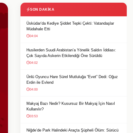
SON DAKIKA
Üsküdar’da Kediye Şiddet Tepki Çekti: Vatandaşlar
Müdahale Etti
04:04
Husilerden Suudi Arabistan’a Yönelik Saldırı İddiası:
Çok Sayıda Askerin Etkilendiği Öne Sürüldü
04:02
Ünlü Oyuncu Hare Sürel Mutluluğa “Evet” Dedi: Oğuz
Erdin ile Evlend
04:00
Makyaj Bazı Nedir? Kusursuz Bir Makyaj İçin Nasıl
Kullanılır?
03:53
Niğde’de Park Halindeki Araçta Şüpheli Ölüm: Sürücü