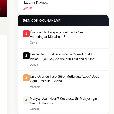
Hayatını Kaybetti
03:51
EN ÇOK OKUNANLAR
Üsküdar’da Kediye Şiddet Tepki Çekti:
1
Vatandaşlar Müdahale Etti
Çevre
Husilerden Suudi Arabistan’a Yönelik Saldırı
2
İddiası: Çok Sayıda Askerin Etkilendiği Öne
Sürüldü
Dünya
Ünlü Oyuncu Hare Sürel Mutluluğa “Evet” Dedi:
3
Oğuz Erdin ile Evlend
Magazin
Makyaj Bazı Nedir? Kusursuz Bir Makyaj İçin
4
Nasıl Kullanılır?
Güzellik