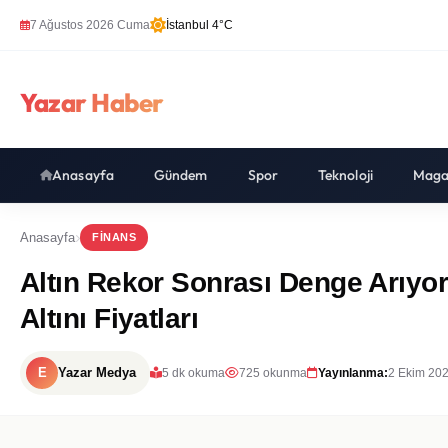
7 Ağustos 2026 Cuma
İstanbul 4°C
Yazar Haber
Anasayfa
Gündem
Spor
Teknoloji
Maga
Anasayfa
FINANS
Altın Rekor Sonrası Denge Arıyo
Altını Fiyatları
E
Yazar Medya
5 dk okuma
725 okunma
Yayınlanma:
2 Ekim 202