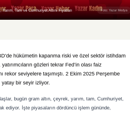
 Yarım, Tam ve Cumhuriyet Altını Fiyatları
Foto: Yazar Medya
ABD’de hükümetin kapanma riski ve özel sektör istihdam
, yatırımcıların gözleri tekrar Fed’in olası faiz
larını rekor seviyelere taşımıştı. 2 Ekim 2025 Perşembe
yatay bir seyir izliyor.
aşlar, bugün gram altın, çeyrek, yarım, tam, Cumhuriyet,
rak ediyor. İşte piyasaların dördüncü işlem gününde,