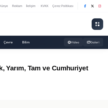
Künye
Reklam
İletişim
KVKK
Çerez Politikası
|
Çevre
Bilim
Video
Galeri
k, Yarım, Tam ve Cumhuriyet