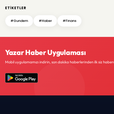
ETIKETLER
#Gundem
#Haber
#Finans
Yazar Haber Uygulaması
Mobil uygulamamızı indirin, son dakika haberlerinden ilk siz haber