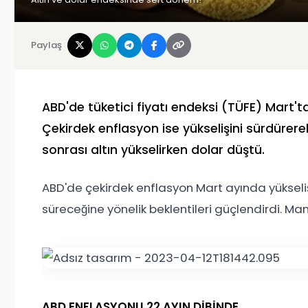
Paylaş
ABD'de tüketici fiyatı endeksi (TÜFE) Mart'ta 
Çekirdek enflasyon ise yükselişini sürdürerek
sonrası altın yükselirken dolar düştü.
ABD'de çekirdek enflasyon Mart ayında yükselişi
süreceğine yönelik beklentileri güçlendirdi. Ma
ABD ENFLASYONU 22 AYIN DİBİNDE