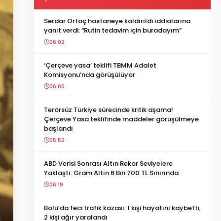
Serdar Ortaç hastaneye kaldırıldı iddialarına
yanıt verdi: “Rutin tedavim için buradayım”
06:02
‘Çerçeve yasa’ teklifi TBMM Adalet
Komisyonu’nda görüşülüyor
06:00
Terörsüz Türkiye sürecinde kritik aşama!
Çerçeve Yasa teklifinde maddeler görüşülmeye
başlandı
05:52
ABD Verisi Sonrası Altın Rekor Seviyelere
Yaklaştı: Gram Altın 6 Bin 700 TL Sınırında
06:19
Bolu’da feci trafik kazası: 1 kişi hayatını kaybetti,
2 kişi ağır yaralandı