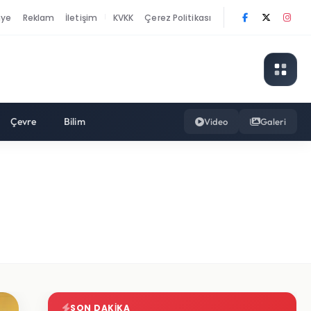
nye
Reklam
İletişim
KVKK
Çerez Politikası
|
Çevre
Bilim
Video
Galeri
SON DAKIKA