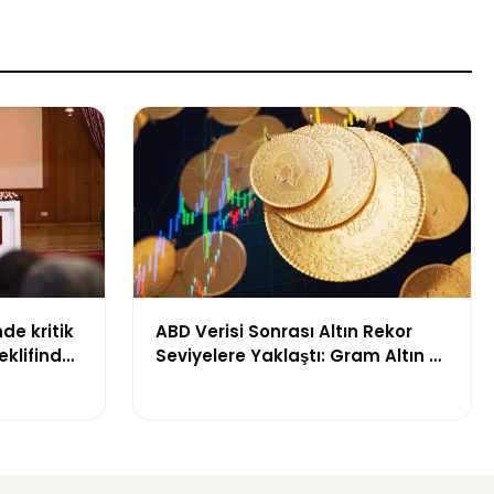
de kritik
ABD Verisi Sonrası Altın Rekor
klifinde
Seviyelere Yaklaştı: Gram Altın 6
başlandı
Bin 700 TL Sınırında