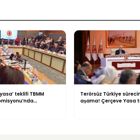
yasa’ teklifi TBMM
Terörsüz Türkiye sürecin
omisyonu’nda
aşama! Çerçeve Yasa te
yor
maddeler görüşülmeye 