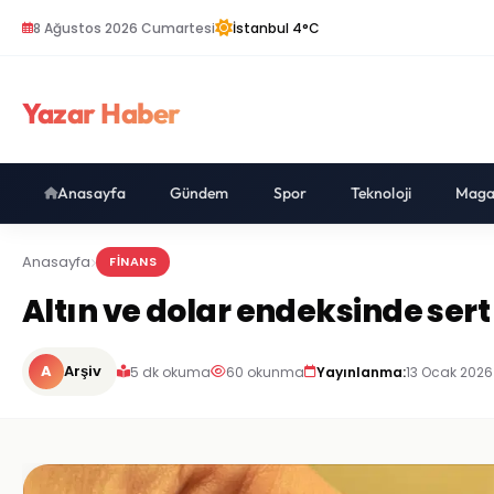
8 Ağustos 2026 Cumartesi
İstanbul 4°C
Yazar Haber
Anasayfa
Gündem
Spor
Teknoloji
Maga
Anasayfa
FINANS
Altın ve dolar endeksinde ser
A
Arşiv
5 dk okuma
60 okunma
Yayınlanma:
13 Ocak 2026