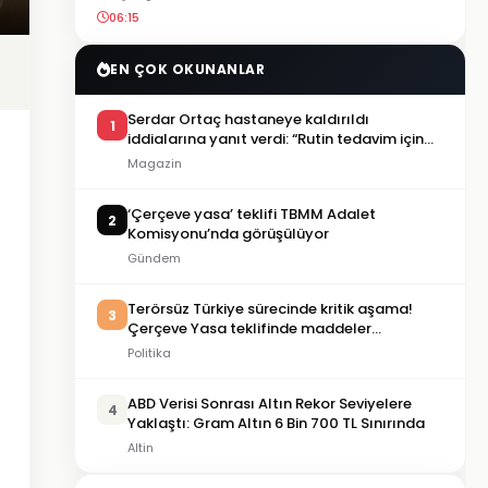
06:15
EN ÇOK OKUNANLAR
Serdar Ortaç hastaneye kaldırıldı
1
iddialarına yanıt verdi: “Rutin tedavim için
buradayım”
Magazin
‘Çerçeve yasa’ teklifi TBMM Adalet
2
Komisyonu’nda görüşülüyor
Gündem
Terörsüz Türkiye sürecinde kritik aşama!
3
Çerçeve Yasa teklifinde maddeler
görüşülmeye başlandı
Politika
ABD Verisi Sonrası Altın Rekor Seviyelere
4
Yaklaştı: Gram Altın 6 Bin 700 TL Sınırında
Altin