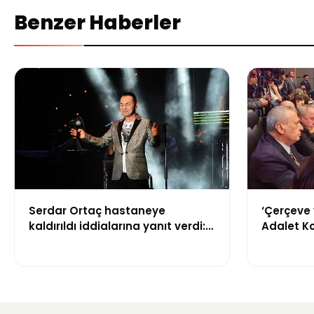
Benzer Haberler
Serdar Ortaç hastaneye
‘Çerçeve 
kaldırıldı iddialarına yanıt verdi:
Adalet K
“Rutin tedavim için buradayım”
görüşülü