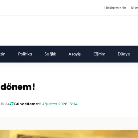
Hakkımızda
Kü
zin
Politika
Sağlık
Asayiş
Eğitim
Dünya
t dönem!
 19:34
Güncelleme:
6 Ağustos 2026 15:34