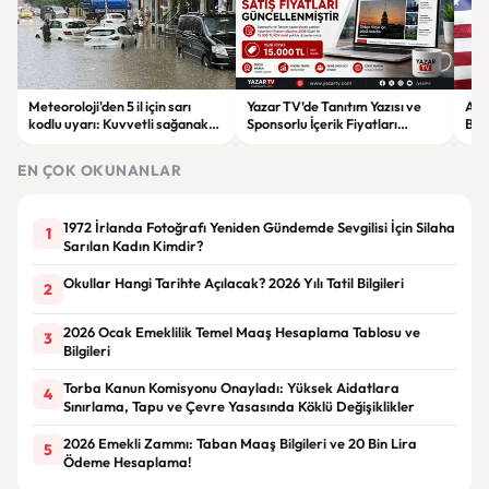
Meteoroloji'den 5 il için sarı
Yazar TV’de Tanıtım Yazısı ve
ABD
kodlu uyarı: Kuvvetli sağanak
Sponsorlu İçerik Fiyatları
Boğ
ve fırtına geliyor
Güncellendi: Yeni Fiyat 15 Bin TL
iht
EN ÇOK OKUNANLAR
1972 İrlanda Fotoğrafı Yeniden Gündemde Sevgilisi İçin Silaha
1
Sarılan Kadın Kimdir?
Okullar Hangi Tarihte Açılacak? 2026 Yılı Tatil Bilgileri
2
2026 Ocak Emeklilik Temel Maaş Hesaplama Tablosu ve
3
Bilgileri
Torba Kanun Komisyonu Onayladı: Yüksek Aidatlara
4
Sınırlama, Tapu ve Çevre Yasasında Köklü Değişiklikler
2026 Emekli Zammı: Taban Maaş Bilgileri ve 20 Bin Lira
5
Ödeme Hesaplama!