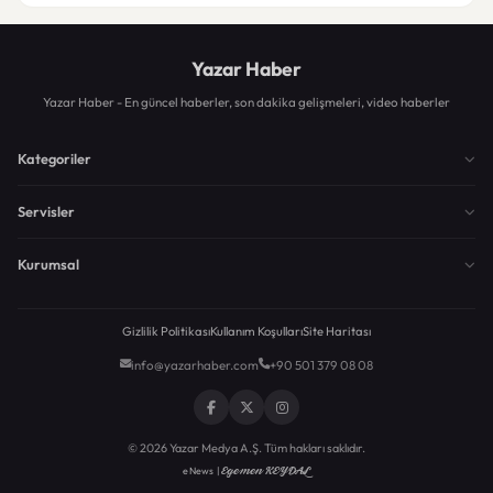
Yazar Haber
Yazar Haber - En güncel haberler, son dakika gelişmeleri, video haberler
Kategoriler
Servisler
Kurumsal
Gizlilik Politikası
Kullanım Koşulları
Site Haritası
info@yazarhaber.com
+90 501 379 08 08
© 2026 Yazar Medya A.Ş. Tüm hakları saklıdır.
Egemen KEYDAL
eNews |