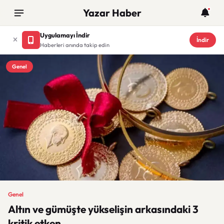
Yazar Haber
Uygulamayı İndir
İndir
Haberleri anında takip edin
Genel
Genel
Altın ve gümüşte yükselişin arkasındaki 3
kritik etken