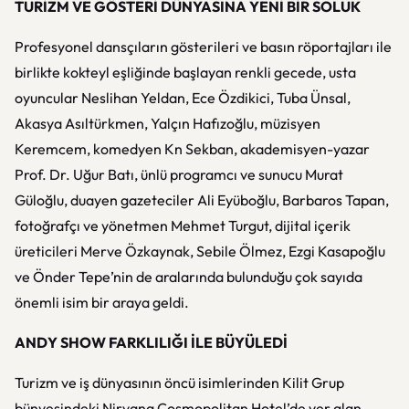
TURİZM VE GÖSTERİ DÜNYASINA YENİ BİR SOLUK
Profesyonel dansçıların gösterileri ve basın röportajları ile
birlikte kokteyl eşliğinde başlayan renkli gecede, usta
oyuncular Neslihan Yeldan, Ece Özdikici, Tuba Ünsal,
Akasya Asıltürkmen, Yalçın Hafızoğlu, müzisyen
Keremcem, komedyen Kn Sekban, akademisyen-yazar
Prof. Dr. Uğur Batı, ünlü programcı ve sunucu Murat
Güloğlu, duayen gazeteciler Ali Eyüboğlu, Barbaros Tapan,
fotoğrafçı ve yönetmen Mehmet Turgut, dijital içerik
üreticileri Merve Özkaynak, Sebile Ölmez, Ezgi Kasapoğlu
ve Önder Tepe’nin de aralarında bulunduğu çok sayıda
önemli isim bir araya geldi.
ANDY SHOW FARKLILIĞI İLE BÜYÜLEDİ
Turizm ve iş dünyasının öncü isimlerinden Kilit Grup
bünyesindeki Nirvana Cosmopolitan Hotel’de yer alan