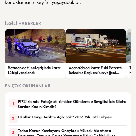
konaklamanın keyfini yaşayacaklar.
İLGILI HABERLER
Batman’da tünel girişinde kaza:
Adana’da acı kaza: Eski Pozantı
Tra
12 kişi yaralandı
Belediye Başkanı’nın yeğeni
Mer
yaşamını yitirdi
Mah
Tra
EN ÇOK OKUNANLAR
Zam
1972 İrlanda Fotoğrafı Yeniden Gündemde Sevgilisi İçin Silaha
1
Sarılan Kadın Kimdir?
Okullar Hangi Tarihte Açılacak? 2026 Yılı Tatil Bilgileri
2
Torba Kanun Komisyonu Onayladı: Yüksek Aidatlara
3
Sınırlama, Tapu ve Çevre Yasasında Köklü Değişiklikler